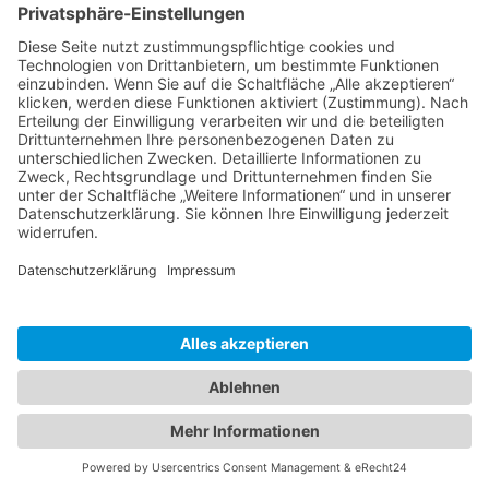
Ms word to PDF
Manuellsen
28. Mai 2026 um 10:31
Künstliche Intelligenz in der
Plattformentwicklung
MasonOgden
24. August 2025 um 10:58
Was habt ihr euch zuletzt gekauft?
LarsKlars
3. März 2025 um 10:08
Kontakt
Impressum
Datenschutzerklärung
Nutzungsbedingungen
Community-Software:
WoltLab Suite™ 6.0.25