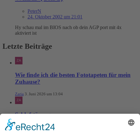
PeterN
24. Oktober 2002 um 21:01
Hy schau mal im BIOS nach ob dein AGP port mit 4x
aktiviert ist
Letzte Beiträge
Wie finde ich die besten Fototapeten für mein
Zuhause?
Zaria
3. Juni 2026 um 13:04
Schlafstörungen
Zaria
3. Juni 2026 um 13:03