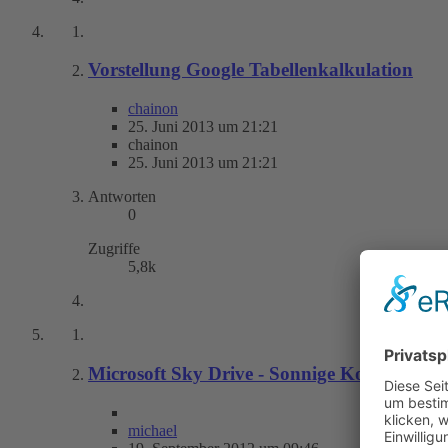
Vorstellung Google Tabellenkalkulation
chainon
25. Juni 2013 um 21:21
chainon
25. Juni 2013 um 21:21
Antworten
0
Zugriffe
5,8k
Microsoft Sky Drive - Sonnige Konkurren
michael