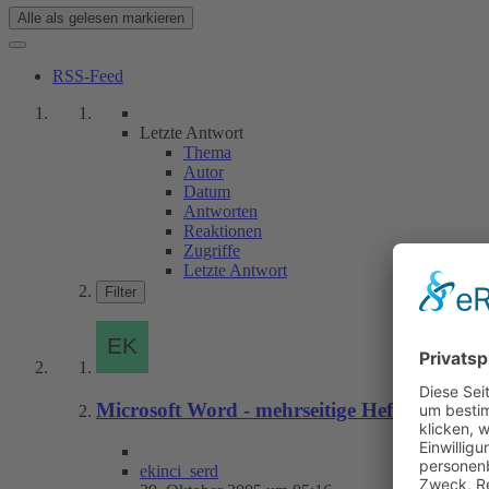
Alle als gelesen markieren
RSS-Feed
Letzte Antwort
Thema
Autor
Datum
Antworten
Reaktionen
Zugriffe
Letzte Antwort
Filter
Microsoft Word - mehrseitige Hefte mit Mit
ekinci_serd