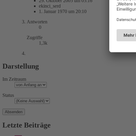
29. Oktober 2005 um 05:16
ekinci_serd
1. Januar 1970 um 20:10
Antworten
0
Zugriffe
1,3k
Darstellung
Im Zeitraum
Status
Letzte Beiträge