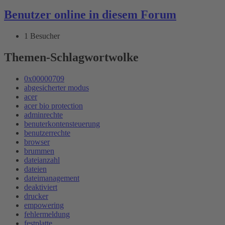
Benutzer online in diesem Forum
1 Besucher
Themen-Schlagwortwolke
0x00000709
abgesicherter modus
acer
acer bio protection
adminrechte
benuterkontensteuerung
benutzerrechte
browser
brummen
dateianzahl
dateien
dateimanagement
deaktiviert
drucker
empowering
fehlermeldung
festplatte