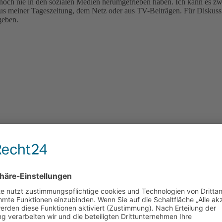
 noch nie in den sozialen Medien herumgetrieben haben. Ich kann es zwa
 aus meiner Tageszeitung, dem Netz oder aus TV-Beiträgen. Für Diskuss
geben.
verstehst. Leider hast du nicht beschrieben, welche Leistung das gewün
 Klasse Abstriche machen.
l, während der andere die Android-Update Versprechen mehrere Herstelle
in die Tasche greifen. Bereits unter 200 Euro gibt es Smartphones, die 