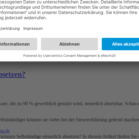
 nextpit
r von Android-Smartphones. Wer von Samsung, Xiaomi, Oppo & Co. biet
ür 160 €, dass meine Anforderungen vollständig erfüllt. Leider gab es 
bsetzen?
e, die zu 90 % gewerblich genutzt wird, steuerlich absetzbar. Schau 
stständiger können sie vieles bei der Steuererklärung geltend machen.
ma.de
önnen Selbständige steuerlich absetzen? In diesem Artikel finden Sie 