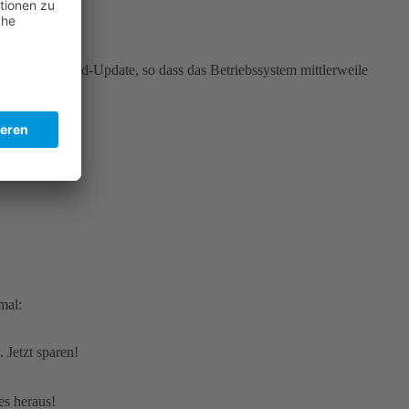
et am meisten?
nur ein Android-Update, so dass das Betriebssystem mittlerweile
mal:
 Jetzt sparen!
es heraus!