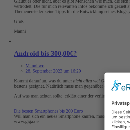
Glaubt es oder nicht, aber es gibt Menschen wie mich, die sich
vertrödelt. Die für mich relevanten Infos bekomme ich gezielt
Themenersteller keine Tipps für die Entwicklung seines Blogs 
Gruß
Manni
Android bis 300,00€?
Mannitwo
28. September 2023 um 16:29
Kommt darauf an, was du unter
nicht allzu viel Geld ausgeben
bestens geeignet. Natürlich muss man gegenüber der High-End
Auf was man achten sollte, erklärt einer der verlinkten Artike
Die besten Smartphones bis 200 Euro
Will man sich ein neues Smartphone kaufen, muss man nicht tief 
www.giga.de