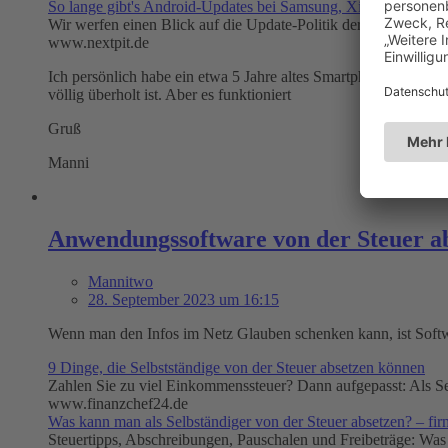
So lange gibt's Android-Updates bei Samsung, Xiaomi & Co.! |
Wir werfen einen Blick auf die Update-Politik der Herstelle
www.nextpit.de
Ich persönlich habe ein etwa 5 Jahre altes Smartphone von LG f
völlig überholt ist. Aber es funktioniert
Gruß
Manni
Anwendungssoftware von der Steuer a
Mannitwo
28. September 2023 um 16:15
Wenn man den Infos im Netz Glauben schenken kann, ist Softwar
9 Dinge, die Selbstständige von der Steuer absetzen können
Zahlen Sie zu viel Einkommenssteuer? Dann aufgepasst: Als Selb
www.finanzchef24.de
Was kann man als Selbständiger von der Steuer absetzen? – fir
Steuertipps, Abschreibungen, Pauschalen und Freibeträge: Was k