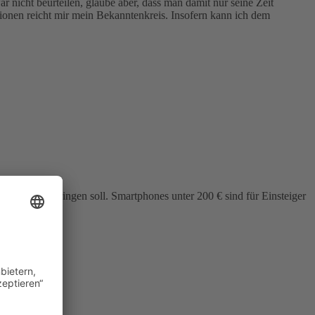
r nicht beurteilen, glaube aber, dass man damit nur seine Zeit
ionen reicht mir mein Bekanntenkreis. Insofern kann ich dem
schte Gerät bringen soll. Smartphones unter 200 € sind für Einsteiger
r behandelt.
als günstige..