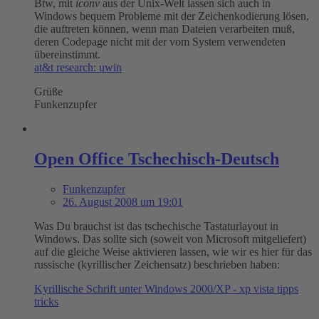
Btw, mit
iconv
aus der Unix-Welt lassen sich auch in
Windows bequem Probleme mit der Zeichenkodierung lösen,
die auftreten können, wenn man Dateien verarbeiten muß,
deren Codepage nicht mit der vom System verwendeten
übereinstimmt.
at&t research: uwin
Grüße
Funkenzupfer
Open Office Tschechisch-Deutsch
Funkenzupfer
26. August 2008 um 19:01
Was Du brauchst ist das tschechische Tastaturlayout in
Windows. Das sollte sich (soweit von Microsoft mitgeliefert)
auf die gleiche Weise aktivieren lassen, wie wir es hier für das
russische (kyrillischer Zeichensatz) beschrieben haben:
Kyrillische Schrift unter Windows 2000/XP - xp vista tipps
tricks