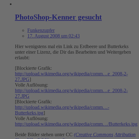
PhotoShop-Kenner gesucht
Funkenzupfer
17. August 2008 um 02:43
Hier wenigstens mal ein Link zu Erdbeere und Butterkeks
unter einer Lizenz, die Dir das Bearbeiten und Weitergeben
erlaubt:
[Blockierte Grafik:
http://upload.wikimedia.org/wikipedia/comm…e_2008-2-
27.JPG
]
Volle Auflösung:
http://upload.wikimedia.org/wikipedia/comm…e_2008-2-
27.JPG
[Blockierte Grafik:
http://upload.wikimedia.org/wikipedia/comm…-
Butterkeks.jpg
]
Volle Auflösung:
http://upload.wikimedia.org/wikipedia/comm…/Butterkeks.jpg
Beide Bilder stehen unter CC
(Creative Commons
Attribution