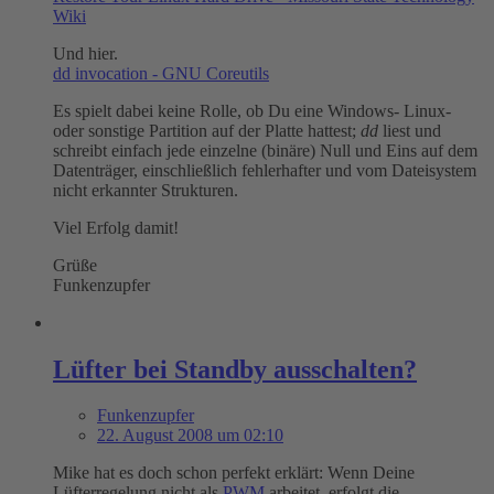
Wiki
Und hier.
dd invocation - GNU Coreutils
Es spielt dabei keine Rolle, ob Du eine Windows- Linux-
oder sonstige Partition auf der Platte hattest;
dd
liest und
schreibt einfach jede einzelne (binäre) Null und Eins auf dem
Datenträger, einschließlich fehlerhafter und vom Dateisystem
nicht erkannter Strukturen.
Viel Erfolg damit!
Grüße
Funkenzupfer
Lüfter bei Standby ausschalten?
Funkenzupfer
22. August 2008 um 02:10
Mike hat es doch schon perfekt erklärt: Wenn Deine
Lüfterregelung nicht als
PWM
arbeitet, erfolgt die