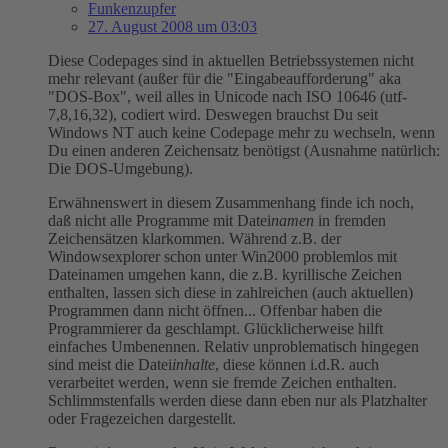
Funkenzupfer
27. August 2008 um 03:03
Diese Codepages sind in aktuellen Betriebssystemen nicht
mehr relevant (außer für die "Eingabeaufforderung" aka
"DOS-Box", weil alles in Unicode nach ISO 10646 (utf-
7,8,16,32), codiert wird. Deswegen brauchst Du seit
Windows NT auch keine Codepage mehr zu wechseln, wenn
Du einen anderen Zeichensatz benötigst (Ausnahme natürlich:
Die DOS-Umgebung).
Erwähnenswert in diesem Zusammenhang finde ich noch,
daß nicht alle Programme mit Datei
namen
in fremden
Zeichensätzen klarkommen. Während z.B. der
Windowsexplorer schon unter Win2000 problemlos mit
Dateinamen umgehen kann, die z.B. kyrillische Zeichen
enthalten, lassen sich diese in zahlreichen (auch aktuellen)
Programmen dann nicht öffnen... Offenbar haben die
Programmierer da geschlampt. Glücklicherweise hilft
einfaches Umbenennen. Relativ unproblematisch hingegen
sind meist die Datei
inhalte
, diese können i.d.R. auch
verarbeitet werden, wenn sie fremde Zeichen enthalten.
Schlimmstenfalls werden diese dann eben nur als Platzhalter
oder Fragezeichen dargestellt.