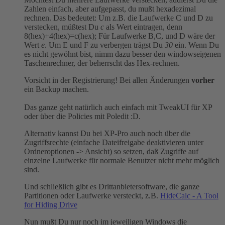
Zahlen einfach, aber aufgepasst, du mußt hexadezimal
rechnen. Das bedeutet: Um z.B. die Laufwerke C und D zu
verstecken, müßtest Du
c
als Wert eintragen, denn
8(hex)+4(hex)=c(hex); Für Laufwerke B,C, und D wäre der
Wert
e
. Um E und F zu verbergen trägst Du
30
ein. Wenn Du
es nicht gewöhnt bist, nimm dazu besser den windowseigenen
Taschenrechner, der beherrscht das Hex-rechnen.
Vorsicht in der Registrierung! Bei allen Änderungen
vorher
ein Backup machen.
Das ganze geht natürlich auch einfach mit TweakUI für XP
oder über die Policies mit Poledit :D.
Alternativ kannst Du bei XP-Pro auch noch über die
Zugriffsrechte (einfache Dateifreigabe deaktivieren unter
Ordneroptionen -> Ansicht) so setzen, daß Zugriffe auf
einzelne Laufwerke für normale Benutzer nicht mehr möglich
sind.
Und schließlich gibt es Drittanbietersoftware, die ganze
Partitionen oder Laufwerke versteckt, z.B.
HideCalc - A Tool
for Hiding Drive
Nun mußt Du nur noch im jeweiligen Windows die