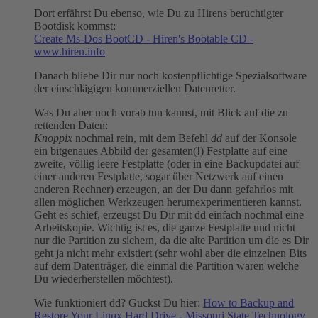
Dort erfährst Du ebenso, wie Du zu Hirens berüchtigter
Bootdisk kommst:
Create Ms-Dos BootCD - Hiren's Bootable CD -
www.hiren.info
Danach bliebe Dir nur noch kostenpflichtige Spezialsoftware
der einschlägigen kommerziellen Datenretter.
Was Du aber noch vorab tun kannst, mit Blick auf die zu
rettenden Daten:
Knoppix
nochmal rein, mit dem Befehl
dd
auf der Konsole
ein bitgenaues Abbild der gesamten(!) Festplatte auf eine
zweite, völlig leere Festplatte (oder in eine Backupdatei auf
einer anderen Festplatte, sogar über Netzwerk auf einen
anderen Rechner) erzeugen, an der Du dann gefahrlos mit
allen möglichen Werkzeugen herumexperimentieren kannst.
Geht es schief, erzeugst Du Dir mit dd einfach nochmal eine
Arbeitskopie. Wichtig ist es, die ganze Festplatte und nicht
nur die Partition zu sichern, da die alte Partition um die es Dir
geht ja nicht mehr existiert (sehr wohl aber die einzelnen Bits
auf dem Datenträger, die einmal die Partition waren welche
Du wiederherstellen möchtest).
Wie funktioniert dd? Guckst Du hier:
How to Backup and
Restore Your Linux Hard Drive - Missouri State Technology