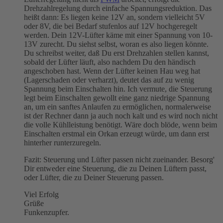
Drehzahlregelung durch einfache Spannungsreduktion. Das
heißt dann: Es liegen keine 12V an, sondern vielleicht 5V
oder 8V, die bei Bedarf stufenlos auf 12V hochgeregelt
werden. Dein 12V-Lüfter käme mit einer Spannung von 10-
13V zurecht. Du siehst selbst, woran es also liegen könnte.
Du schreibst weiter, daß Du erst Drehzahlen stellen kannst,
sobald der Lüfter läuft, also nachdem Du den händisch
angeschoben hast. Wenn der Lüfter keinen Hau weg hat
(Lagerschaden oder verharzt), deutet das auf zu wenig
Spannung beim Einschalten hin. Ich vermute, die Steuerung
legt beim Einschalten gewollt eine ganz niedrige Spannung
an, um ein sanftes Anlaufen zu ermöglichen, normalerweise
ist der Rechner dann ja auch noch kalt und es wird noch nicht
die volle Kühlleistung benötigt. Wäre doch blöde, wenn beim
Einschalten erstmal ein Orkan erzeugt würde, um dann erst
hinterher runterzuregeln.
Fazit: Steuerung und Lüfter passen nicht zueinander. Besorg'
Dir entweder eine Steuerung, die zu Deinen Lüftern passt,
oder Lüfter, die zu Deiner Steuerung passen.
Viel Erfolg
Grüße
Funkenzupfer.