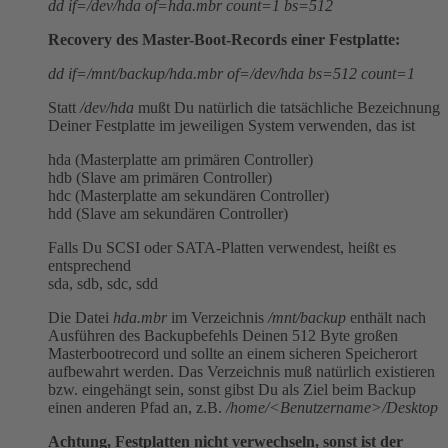
dd if=/dev/hda of=hda.mbr count=1 bs=512
Recovery des Master-Boot-Records einer Festplatte:
dd if=/mnt/backup/hda.mbr of=/dev/hda bs=512 count=1
Statt
/dev/hda
mußt Du natürlich die tatsächliche Bezeichnung
Deiner Festplatte im jeweiligen System verwenden, das ist
hda (Masterplatte am primären Controller)
hdb (Slave am primären Controller)
hdc (Masterplatte am sekundären Controller)
hdd (Slave am sekundären Controller)
Falls Du SCSI oder SATA-Platten verwendest, heißt es
entsprechend
sda, sdb, sdc, sdd
Die Datei
hda.mbr
im Verzeichnis
/mnt/backup
enthält nach
Ausführen des Backupbefehls Deinen 512 Byte großen
Masterbootrecord und sollte an einem sicheren Speicherort
aufbewahrt werden. Das Verzeichnis muß natürlich existieren
bzw. eingehängt sein, sonst gibst Du als Ziel beim Backup
einen anderen Pfad an, z.B.
/home/<Benutzername>/Desktop
Achtung, Festplatten nicht verwechseln, sonst ist der