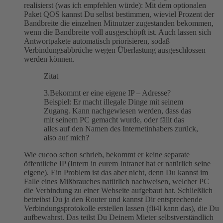
realisierst (was ich empfehlen würde): Mit dem optionalen
Paket QOS kannst Du selbst bestimmen, wieviel Prozent der
Bandbreite die einzelnen Mitnutzer zugestanden bekommen,
wenn die Bandbreite voll ausgeschöpft ist. Auch lassen sich
Antwortpakete automatisch priorisieren, sodaß
Verbindungsabbrüche wegen Überlastung ausgeschlossen
werden können.
Zitat
3.Bekommt er eine eigene IP – Adresse?
Beispiel: Er macht illegale Dinge mit seinem
Zugang. Kann nachgewiesen werden, dass das
mit seinem PC gemacht wurde, oder fällt das
alles auf den Namen des Internetinhabers zurück,
also auf mich?
Wie cucoo schon schrieb, bekommt er keine separate
öffentliche IP (Intern in eurem Intranet hat er natürlich seine
eigene). Ein Problem ist das aber nicht, denn Du kannst im
Falle eines Mißbrauches natürlich nachweisen, welcher PC
die Verbindung zu einer Webseite aufgebaut hat. Schließlich
betreibst Du ja den Router und kannst Dir entsprechende
Verbindungsprotokolle erstellen lassen (fli4l kann das), die Du
aufbewahrst. Das teilst Du Deinem Mieter selbstverständlich