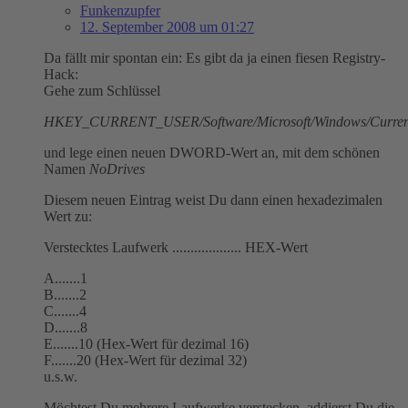
Funkenzupfer
12. September 2008 um 01:27
Da fällt mir spontan ein: Es gibt da ja einen fiesen Registry-
Hack:
Gehe zum Schlüssel
HKEY_CURRENT_USER/Software/Microsoft/Windows/CurrentVe
und lege einen neuen DWORD-Wert an, mit dem schönen
Namen
NoDrives
Diesem neuen Eintrag weist Du dann einen hexadezimalen
Wert zu:
Verstecktes Laufwerk ................... HEX-Wert
A.......1
B.......2
C.......4
D.......8
E.......10 (Hex-Wert für dezimal 16)
F.......20 (Hex-Wert für dezimal 32)
u.s.w.
Möchtest Du mehrere Laufwerke verstecken, addierst Du die