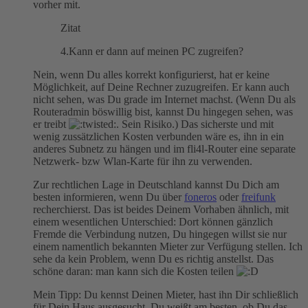
vorher mit.
Zitat
4.Kann er dann auf meinen PC zugreifen?
Nein, wenn Du alles korrekt konfigurierst, hat er keine
Möglichkeit, auf Deine Rechner zuzugreifen. Er kann auch
nicht sehen, was Du grade im Internet machst. (Wenn Du als
Routeradmin böswillig bist, kannst Du hingegen sehen, was
er treibt
. Sein Risiko.) Das sicherste und mit
wenig zussätzlichen Kosten verbunden wäre es, ihn in ein
anderes Subnetz zu hängen und im fli4l-Router eine separate
Netzwerk- bzw Wlan-Karte für ihn zu verwenden.
Zur rechtlichen Lage in Deutschland kannst Du Dich am
besten informieren, wenn Du über
foneros
oder
freifunk
recherchierst. Das ist beides Deinem Vorhaben ähnlich, mit
einem wesentlichen Unterschied: Dort können gänzlich
Fremde die Verbindung nutzen, Du hingegen willst sie nur
einem namentlich bekannten Mieter zur Verfügung stellen. Ich
sehe da kein Problem, wenn Du es richtig anstellst. Das
schöne daran: man kann sich die Kosten teilen
Mein Tipp: Du kennst Deinen Mieter, hast ihn Dir schließlich
für Dein Haus ausgesucht. Du weißt am besten, ob Du das