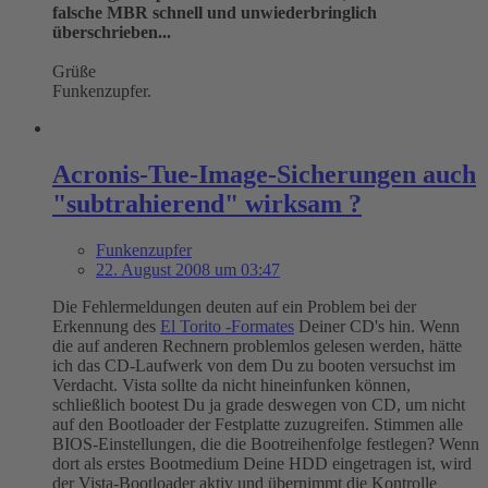
falsche MBR schnell und unwiederbringlich
überschrieben...
Grüße
Funkenzupfer.
Acronis-Tue-Image-Sicherungen auch
"subtrahierend" wirksam ?
Funkenzupfer
22. August 2008 um 03:47
Die Fehlermeldungen deuten auf ein Problem bei der
Erkennung des
El Torito -Formates
Deiner CD's hin. Wenn
die auf anderen Rechnern problemlos gelesen werden, hätte
ich das CD-Laufwerk von dem Du zu booten versuchst im
Verdacht. Vista sollte da nicht hineinfunken können,
schließlich bootest Du ja grade deswegen von CD, um nicht
auf den Bootloader der Festplatte zuzugreifen. Stimmen alle
BIOS-Einstellungen, die die Bootreihenfolge festlegen? Wenn
dort als erstes Bootmedium Deine HDD eingetragen ist, wird
der Vista-Bootloader aktiv und übernimmt die Kontrolle