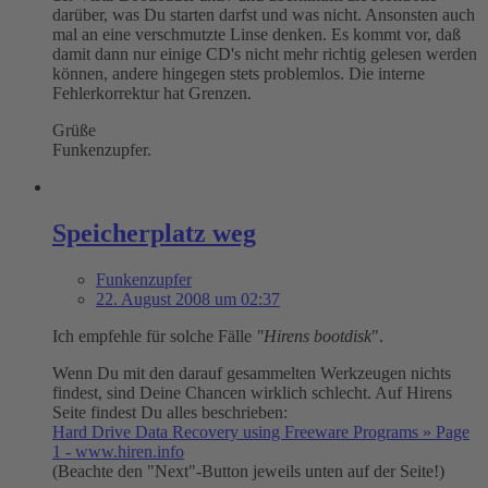
darüber, was Du starten darfst und was nicht. Ansonsten auch
mal an eine verschmutzte Linse denken. Es kommt vor, daß
damit dann nur einige CD's nicht mehr richtig gelesen werden
können, andere hingegen stets problemlos. Die interne
Fehlerkorrektur hat Grenzen.
Grüße
Funkenzupfer.
Speicherplatz weg
Funkenzupfer
22. August 2008 um 02:37
Ich empfehle für solche Fälle
"Hirens bootdisk
".
Wenn Du mit den darauf gesammelten Werkzeugen nichts
findest, sind Deine Chancen wirklich schlecht. Auf Hirens
Seite findest Du alles beschrieben:
Hard Drive Data Recovery using Freeware Programs » Page
1 - www.hiren.info
(Beachte den "Next"-Button jeweils unten auf der Seite!)