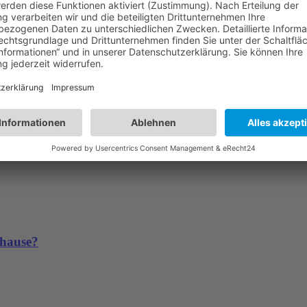
or Hochfahren anschalten)
 and Play (PnP) installiert ?!?
ustart &lt;-mit ausgeschaltetem Modem
uhause?