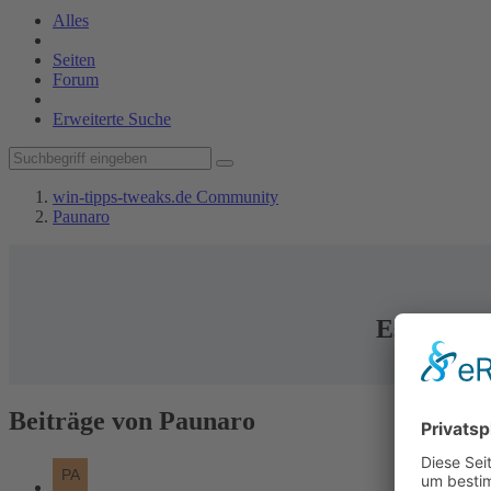
Alles
Seiten
Forum
Erweiterte Suche
win-tipps-tweaks.de Community
Paunaro
Es können 
Beiträge von Paunaro