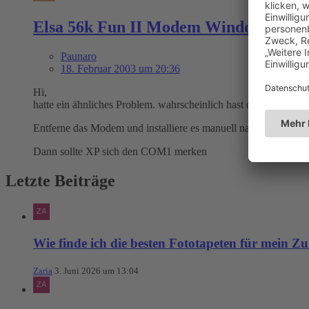
Elsa 56k Fun II Modem Windows XP (V
Paunaro
18. Februar 2003 um 20:36
Hi,
hatte ein ähnliches Problem. wahrscheinlich hast du es über Plug
Entferne das Modem und installiere es manuell nach einem Ne
Dann sollte XP sich den COM1 merken
Letzte Beiträge
Wie finde ich die besten Fototapeten für mein Z
Zaria
3. Juni 2026 um 13:04