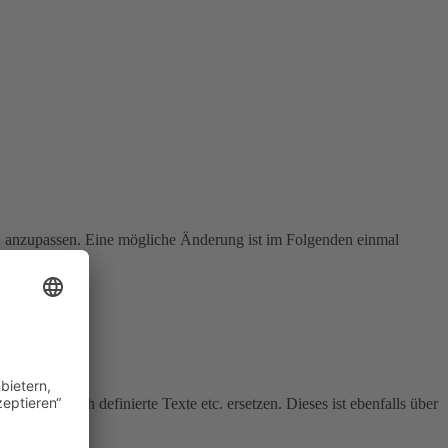
f. anzupassen. Eine mögliche Änderung ist im Folgenden einmal
ngabe durch definierte Texte etc. ersetzen. Dieses ist ebenfalls über