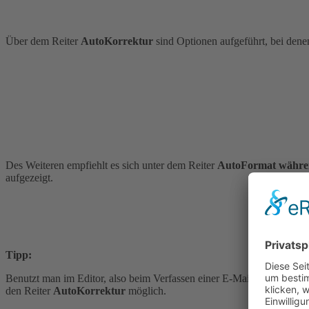
Über dem Reiter
AutoKorrektur
sind Optionen aufgeführt, bei den
Des Weiteren empfiehlt es sich unter dem Reiter
AutoFormat währen
aufgezeigt.
Tipp:
Benutzt man im Editor, also beim Verfassen einer E-Mail, häufig eige
den Reiter
AutoKorrektur
möglich.