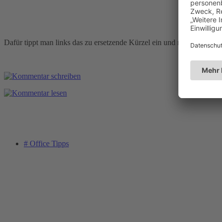
Dafür tippt man links das zu ersetzende Kürzel ein und rechts die ko
# Office Tipps