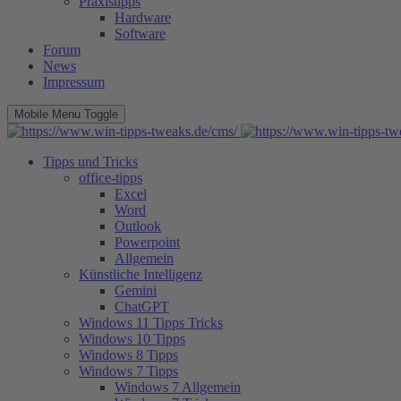
Praxistipps
Hardware
Software
Forum
News
Impressum
Mobile Menu Toggle
Tipps und Tricks
office-tipps
Excel
Word
Outlook
Powerpoint
Allgemein
Künstliche Intelligenz
Gemini
ChatGPT
Windows 11 Tipps Tricks
Windows 10 Tipps
Windows 8 Tipps
Windows 7 Tipps
Windows 7 Allgemein