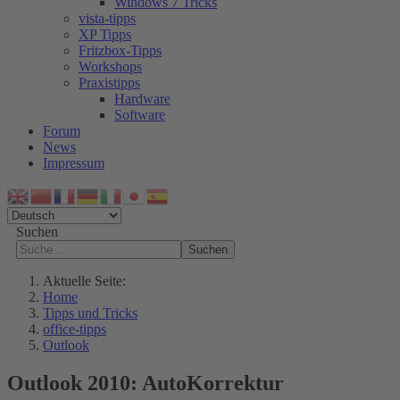
Windows 7 Tricks
vista-tipps
XP Tipps
Fritzbox-Tipps
Workshops
Praxistipps
Hardware
Software
Forum
News
Impressum
Suchen
Suchen
Aktuelle Seite:
Home
Tipps und Tricks
office-tipps
Outlook
Outlook 2010: AutoKorrektur