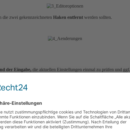
en die zwei gekennzeichneten
Haken entfernt
werden sollten.
d der Eingabe,
die aktuellen Einstellungen einmal zu prüfen und gg
ne Abkürzungen wie zum Beispiel MFG, lassen sich diese während der Ei