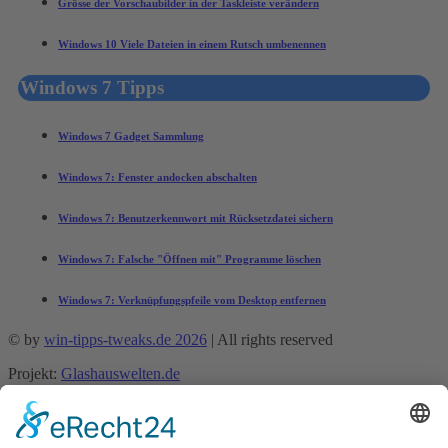
Grösse der Vorschaubilder in der Taskleiste verändern
Windows 10 Viele Dateien in einem Rutsch umbenennen
Windows 7 Tipps
Windows 7 Gadget Sammlung
Windows 7: Fenster andocken abschalten
Windows 7: Benutzerkennwort mit Rücksetzdatei sichern
Windows 7: Falsche "Öffnen mit" Programme löschen
Windows 7: Verknüpfungspfeile vom Desktop entfernen
© by
win-tipps-tweaks.de 2026
| All rights reserved
Projekt:
Glashauswelten.de
Mobile Menu Toggle
Tipps und Tricks