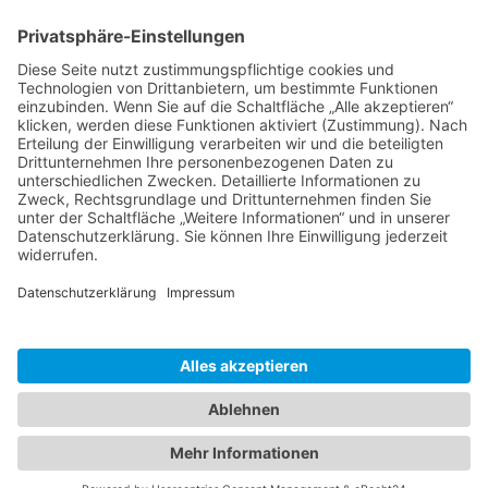
office-tipps
Excel
Word
Outlook
Powerpoint
Allgemein
Künstliche Intelligenz
Gemini
ChatGPT
Windows 11 Tipps Tricks
Windows 10 Tipps
Windows 8 Tipps
Windows 7 Tipps
Windows 7 Allgemein
Windows 7 Tricks
vista-tipps
XP Tipps
Fritzbox-Tipps
Workshops
Praxistipps
Hardware
Software
Forum
News
Impressum