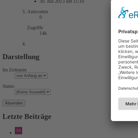
30. Juli 2013 um 11:10
Antworten
0
Zugriffe
14k
Darstellung
Im Zeitraum
Status
Letzte Beiträge