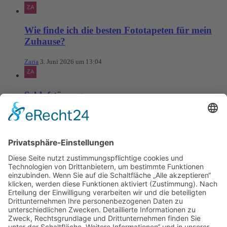
Wie finde ich die besten Fototapeten für mein
Zuhause?
Zaria
3. Juni 2026 um 13:04
Schlafstörungen
Zaria
3. Juni 2026 um 13:03
Ms word to PDF
Manuellsen
28. Mai 2026 um 10:31
Künstliche Intelligenz in der
Plattformentwicklung