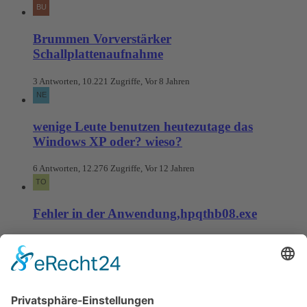
Brummen Vorverstärker
Schallplattenaufnahme
3 Antworten, 10.221 Zugriffe, Vor 8 Jahren
wenige Leute benutzen heutezutage das
Windows XP oder? wieso?
6 Antworten, 12.276 Zugriffe, Vor 12 Jahren
Fehler in der Anwendung,hpqthb08.exe
4 Antworten, 11.121 Zugriffe, Vor 12 Jahren
wie kann ich ein *.dll Programm einbauen ?