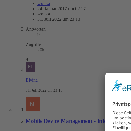
wonka
24. Januar 2017 um 02:17
wonka
31. Juli 2022 um 23:13
Antworten
9
Zugriffe
20k
9
Elvina
31. Juli 2022 um 23:13
Mobile Device Management - Infos
5