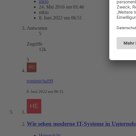
nikio
24. Mai 2016 um 01:46
nikio
8. Juni 2022 um 06:51
Antworten
5
Zugriffe
12k
5
romimichal99
8. Juni 2022 um 06:51
Wie sehen moderne IT-Systeme in Unterne
Heinrich36