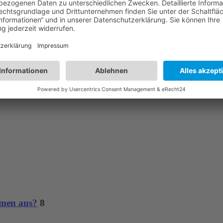
hmen aus?
8