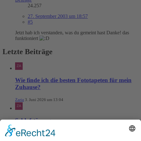
24.257
27. September 2003 um 18:57
#5
Jetzt hab ich verstanden, was du gemeint hast Danke! das
funktioniert
Letzte Beiträge
Wie finde ich die besten Fototapeten für mein
Zuhause?
Zaria
3. Juni 2026 um 13:04
Schlafstörungen
Zaria
3. Juni 2026 um 13:03