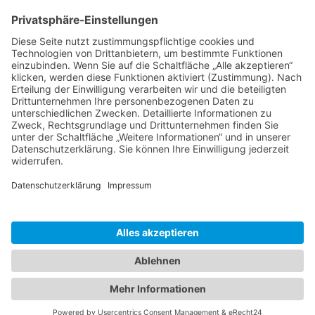
Ms word to PDF
Manuellsen
28. Mai 2026 um 10:31
Künstliche Intelligenz in der
Plattformentwicklung
MasonOgden
24. August 2025 um 10:58
Was habt ihr euch zuletzt gekauft?
LarsKlars
3. März 2025 um 10:08
Kontakt
Impressum
Datenschutzerklärung
Nutzungsbedingungen