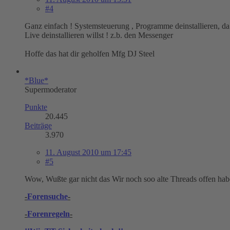
#4
Ganz einfach ! Systemsteuerung , Programme deinstallieren, da
Live deinstallieren willst ! z.b. den Messenger
Hoffe das hat dir geholfen Mfg DJ Steel
*Blue*
Supermoderator
Punkte
20.445
Beiträge
3.970
11. August 2010 um 17:45
#5
Wow, Wußte gar nicht das Wir noch soo alte Threads offen hab
-
Forensuche
-
-
Forenregeln
-