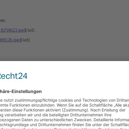
rte.
18250623.jpg
][/url]
309126.jpg
][/url]
 Programme/Funktionen -
Win-Live Essential
. Unter diesem Eintrag ka
efriedigend" besser als "gut"?