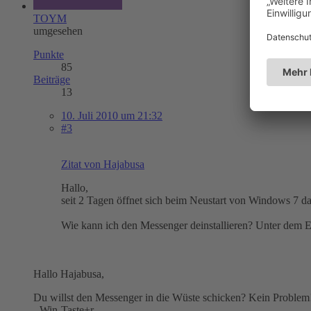
TOYM
umgesehen
Punkte
85
Beiträge
13
10. Juli 2010 um 21:32
#3
Zitat von Hajabusa
Hallo,
seit 2 Tagen öffnet sich beim Neustart von Windows 7
Wie kann ich den Messenger deinstallieren? Unter dem Ein
Hallo Hajabusa,
Du willst den Messenger in die Wüste schicken? Kein Problem
- Win-Taste+r