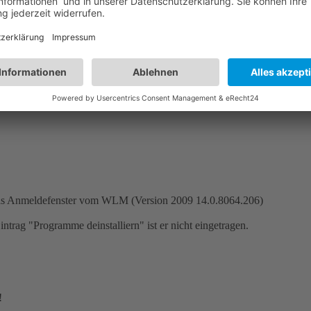
 das Anmeldefenster vom WLM (Version 2009 14.0.8064.206)
trag "Programme deinstalliern" ist er nicht eingetragen.
!