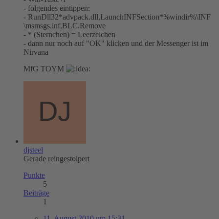
- folgendes eintippen:
- RunDll32*advpack.dll,LaunchINFSection*%windir%\INF
\msmsgs.inf,BLC.Remove
- * (Sternchen) = Leerzeichen
- dann nur noch auf "OK" klicken und der Messenger ist im
Nirvana
MfG TOYM
djsteel
Gerade reingestolpert
Punkte
5
Beiträge
1
11. August 2010 um 15:31