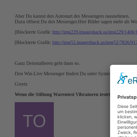
Aber Du kannst den Autostart des Messengers rausnehmen.
Dazu öffnest Du den Messenger.Hier Bilder sagen mehr als Wo
[Blockierte Grafik:
http://img229.imageshack.us/img229/1406/
[Blockierte Grafik:
http://img52.imageshack.us/img52/7826/91
Ganz Deinstallieren geht dann so.
Den Win-Live Messenger findest Du unter Systemsteuerung -
Greetz
Wenn die Stiftung Warentest Vibratoren testet, ist dann "b