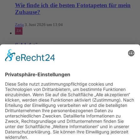
Wie finde ich die besten Fototapeten für mein
Zuhause?
Zaria
3. Juni 2026 um 13:04
Schlafstörungen
Zaria
3. Juni 2026 um 13:03
Ms word to PDF
Manuellsen
28. Mai 2026 um 10:31
Künstliche Intelligenz in der
Plattformentwicklung
MasonOgden
24. August 2025 um 10:58