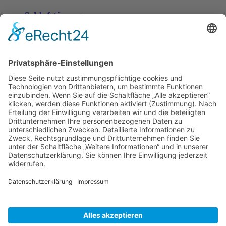
Schlafstörungen
Zaria
3. Juni 2026 um 13:03
Ms word to PDF
Manuellsen
28. Mai 2026 um 10:31
Künstliche Intelligenz in der
Plattformentwicklung
MasonOgden
24. August 2025 um 10:58
Was habt ihr euch zuletzt gekauft?
LarsKlars
3. März 2025 um 10:08
Kontakt