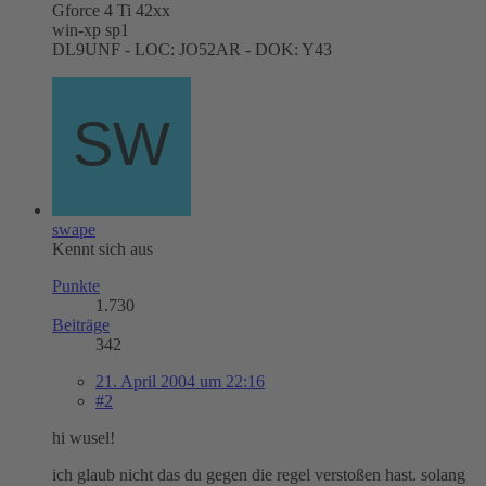
Gforce 4 Ti 42xx
win-xp sp1
DL9UNF - LOC: JO52AR - DOK: Y43
swape
Kennt sich aus
Punkte
1.730
Beiträge
342
21. April 2004 um 22:16
#2
hi wusel!
ich glaub nicht das du gegen die regel verstoßen hast. solang