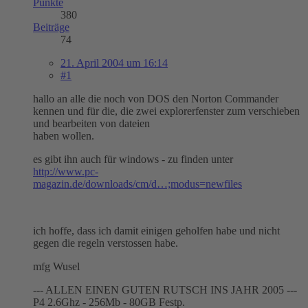
Punkte
380
Beiträge
74
21. April 2004 um 16:14
#1
hallo an alle die noch von DOS den Norton Commander
kennen und für die, die zwei explorerfenster zum verschieben
und bearbeiten von dateien
haben wollen.
es gibt ihn auch für windows - zu finden unter
http://www.pc-
magazin.de/downloads/cm/d…;modus=newfiles
ich hoffe, dass ich damit einigen geholfen habe und nicht
gegen die regeln verstossen habe.
mfg Wusel
--- ALLEN EINEN GUTEN RUTSCH INS JAHR 2005 ---
P4 2.6Ghz - 256Mb - 80GB Festp.