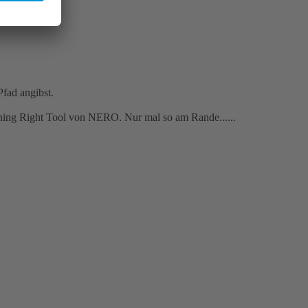
fad angibst.
urning Right Tool von NERO. Nur mal so am Rande......