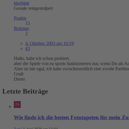
kleeblatt
Gerade reingestolpert
Punkte
15
Beiträge
2
4. Oktober 2003 um 10:19
#3
Hallo, habe ich schon probiert,
aber die Spiele von ea sports funktionieren nur, wenn Du als A
Aber ist mir egal, ich habe zwischenzeitlich eine zweite Partit
Gruß
Dieter
Letzte Beiträge
Wie finde ich die besten Fototapeten für mein Z
Zaria
3. Juni 2026 um 13:04