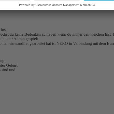
inst.
uchst du keine Bedenken zu haben wenn du immer den gleichen Inst.-P
alt unter Admin gespielt.
n Konten einwandfrei gearbeitet hat ist NERO in Verbindung mit dem B
ung.
der Geburt.
 sind und