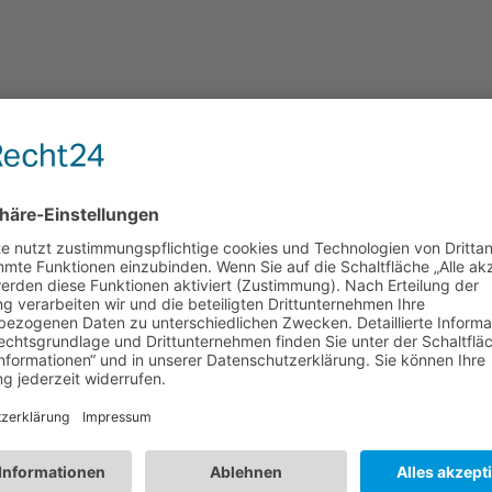
ehen nur von demjenigen aus, der installiert hat. Als Admin angemeld
f Vollzugriff gestellt.