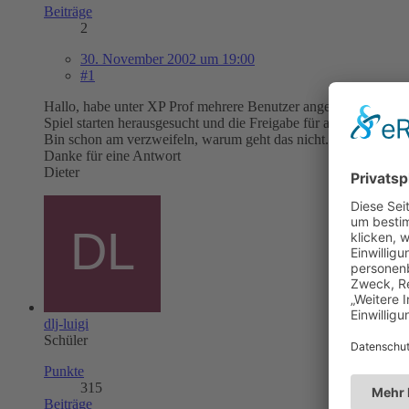
Beiträge
2
30. November 2002 um 19:00
#1
Hallo, habe unter XP Prof mehrere Benutzer angelegt. Spiele g
Spiel starten herausgesucht und die Freigabe für alle Benutzer au
Bin schon am verzweifeln, warum geht das nicht.
Danke für eine Antwort
Dieter
dlj-luigi
Schüler
Punkte
315
Beiträge