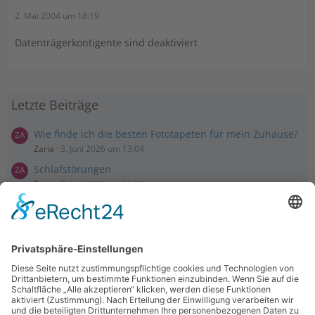
2. Mai 2004 um 18:19
Datenträgerkontigente sind deaktiviert
Letzte Beiträge
Wie finde ich die besten Fototapeten für mein Zuhause?
Zaria
3. Juni 2026 um 13:04
Schlafstörungen
Zaria
3. Juni 2026 um 13:03
Ms word to PDF
Manuellsen
28. Mai 2026 um 10:31
Künstliche Intelligenz in der Plattformentwicklung
MasonOgden
24. August 2025 um 10:58
Was habt ihr euch zuletzt gekauft?
LarsKlars
3. März 2025 um 10:08