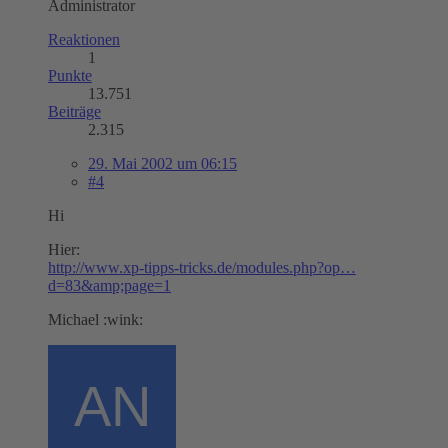
Administrator
Reaktionen
1
Punkte
13.751
Beiträge
2.315
29. Mai 2002 um 06:15
#4
Hi
Hier:
http://www.xp-tipps-tricks.de/modules.php?op…
d=83&amp;page=1
Michael :wink: