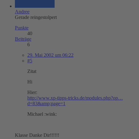
Andree
Gerade reingestolpert
Punkte
40
Beiträge
6
29. Mai 2002 um 06:22
#5
Zitat
Hi
Hier:
http://www.xp-tipps-tricks.de/modules.php?op…
d=83&amp;page=1
Michael :wink:
Klasse Danke Dir!!!!!!