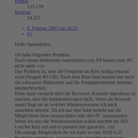
Punkte
135.170
Beiträge
24.257
6. Februar 2003 um 16:21
#1
Hallo Spezialisten,
ich habe folgendes Problem.
Nach einem fehlerlosen runterfahren von XP bootet mein PC
nicht mehr :cry:
Das Problem ist, dass die Festplatte im Bios richtig erkannt
wird (Seagate 80 GB). Nach dem Bios-Start kommt nur noch
ein schwarzer Bildschirm und die Festplattenleuchte leuchtet
ununterbrochen.
Habe dann versucht über die Recovery-Konsole irgendwas zu
machen, aber die funktioniert auch nicht. Wenn die Konsole
startet fragt sie an welcher Windowsversion ich mich
anmelden möchte. Da ich nur eine habe besteht nur die
Möglichkeit diese auszuwählen oder den PC neuzustarten.
Wenn ich nun die Windowsversion wähle leuchtet die HD-
Leuchte kurz auf und es passiert rein garnichts. :cry:
Die einzige Möglichkeit die ich habe ist eine DOS 6.22
Bootdisk zunehmen, so komme ich immerhin noch zum