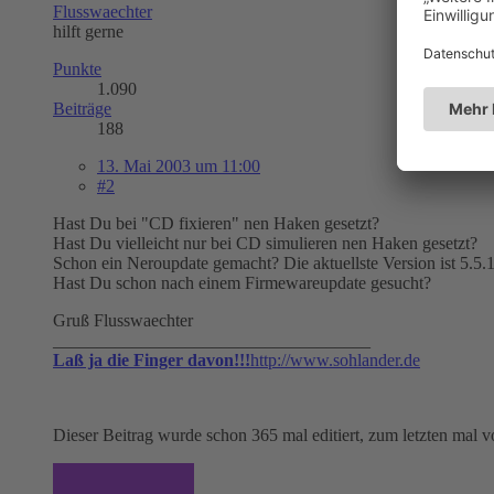
Flusswaechter
hilft gerne
Punkte
1.090
Beiträge
188
13. Mai 2003 um 11:00
#2
Hast Du bei "CD fixieren" nen Haken gesetzt?
Hast Du vielleicht nur bei CD simulieren nen Haken gesetzt?
Schon ein Neroupdate gemacht? Die aktuellste Version ist 5.5.
Hast Du schon nach einem Firmewareupdate gesucht?
Gruß Flusswaechter
____________________________________
Laß ja die Finger davon!!!
http://www.sohlander.de
Dieser Beitrag wurde schon 365 mal editiert, zum letzten ma