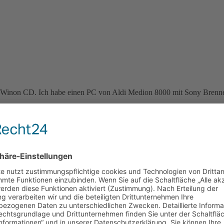
er Winon CD. Ich habe einen PC von Aldi Medion 8000 mit Sony Brenne
ch irgendetwas, aber die Rohlinge sind beschrieben aber wenn ich nach