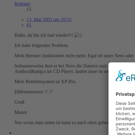
Beiträge
15
13. Mai 2003 um 10:53
#1
Hallo, da bin ich mal wieder!!!
Ich habe folgendes Problem.
Mein Brenner funktioniert nicht mehr. Egal ob unter Nero od
Seltsamerweise liest er bei Nero die Dateien und schreibt au
Audiocd&amp;s im CD Player, laufen lasse ist nichts drauf.
Mein Betriebssystem ist XP-Pro.
Hilfeeeeeeeeee :? :?
Gruß
Manni
Nur wenn man unten ist kann es nach oben gehen!!!!!