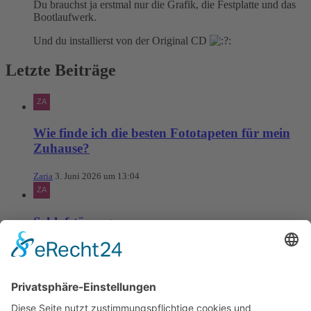
Du brauchst ja erstmal nur die Grafik, die Festplatte und das
Bootlaufwerk.
Und du installierst von der Original CD
Letzte Beiträge
Wie finde ich die besten Fototapeten für mein
Zuhause?
Zaria
3. Juni 2026 um 13:04
Schlafstörungen
Zaria
3. Juni 2026 um 13:03
Ms word to PDF