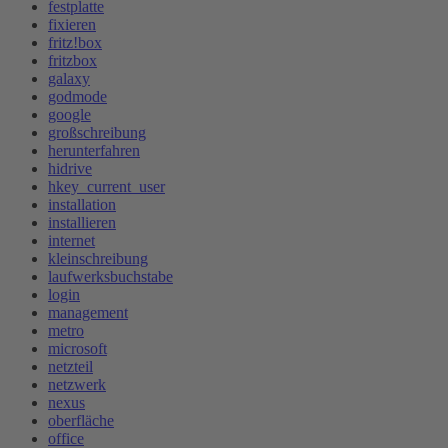
festplatte
fixieren
fritz!box
fritzbox
galaxy
godmode
google
großschreibung
herunterfahren
hidrive
hkey_current_user
installation
installieren
internet
kleinschreibung
laufwerksbuchstabe
login
management
metro
microsoft
netzteil
netzwerk
nexus
oberfläche
office