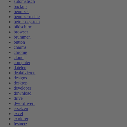
automatisch
backup
benutzer
benutzerrechte
betriebssystem
bildschirm
browser
brummen
button
charms
chrome
cloud
computer
dateien
deaktivieren
designs
desktop
developer
download
drive
dword-wert
ersetzen
excel
explorer
festnetz