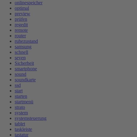
onlinespeicher
optimal
preview
prüfen
regedit
remote
router
ruhezustand
samsung
schnell
seven
Sicherheit
smartphone
sound
soundkarte
ssd
start
starten
startmenü
strato
system
systemsteuerung
tablet
taskleiste
tastatur