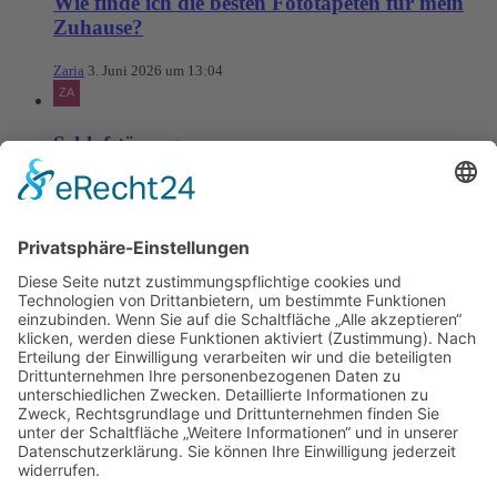
Wie finde ich die besten Fototapeten für mein
Zuhause?
Zaria
3. Juni 2026 um 13:04
Schlafstörungen
Zaria
3. Juni 2026 um 13:03
Ms word to PDF
Manuellsen
28. Mai 2026 um 10:31
Künstliche Intelligenz in der
Plattformentwicklung
MasonOgden
24. August 2025 um 10:58