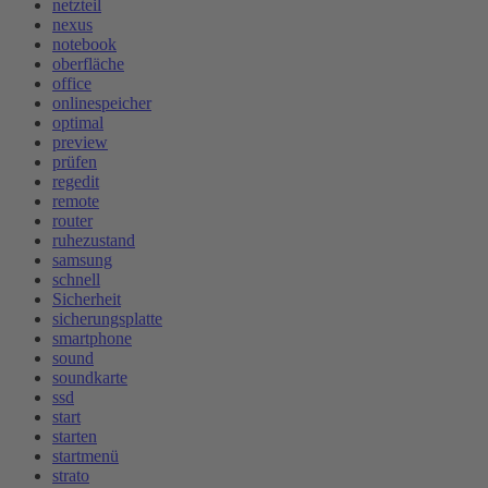
netzteil
nexus
notebook
oberfläche
office
onlinespeicher
optimal
preview
prüfen
regedit
remote
router
ruhezustand
samsung
schnell
Sicherheit
sicherungsplatte
smartphone
sound
soundkarte
ssd
start
starten
startmenü
strato