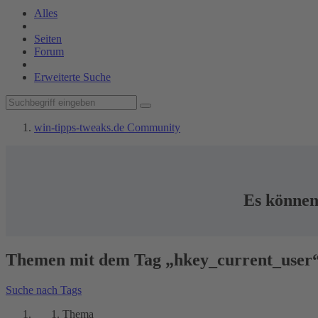
Alles
Seiten
Forum
Erweiterte Suche
win-tipps-tweaks.de Community
Es können 
Themen mit dem Tag „hkey_current_user
Suche nach Tags
Thema