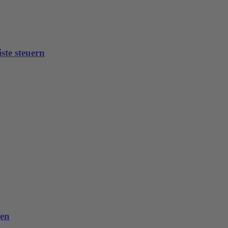
ste steuern
gen