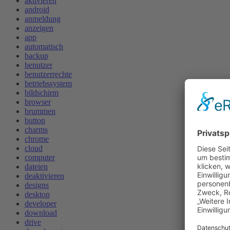
aktivieren
android
anmeldung
anzeigen
app
automatisch
backup
benutzer
benutzerrechte
betriebssystem
bildschirm
browser
brummen
button
charms
chrome
cloud
computer
dateien
deaktivieren
designs
desktop
developer
download
drive