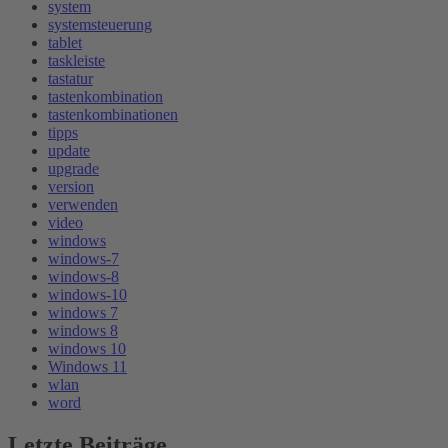
system
systemsteuerung
tablet
taskleiste
tastatur
tastenkombination
tastenkombinationen
tipps
update
upgrade
version
verwenden
video
windows
windows-7
windows-8
windows-10
windows 7
windows 8
windows 10
Windows 11
wlan
word
Letzte Beiträge