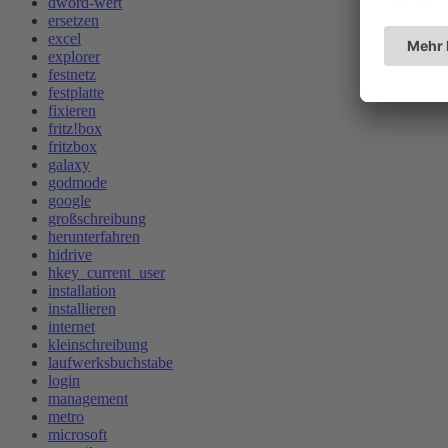
dword-wert
ersetzen
excel
explorer
festnetz
festplatte
fixieren
fritz!box
fritzbox
galaxy
godmode
google
großschreibung
herunterfahren
hidrive
hkey_current_user
installation
installieren
internet
kleinschreibung
laufwerksbuchstabe
login
management
metro
microsoft