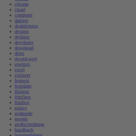
chrome
cloud
computer
dateien
deaktivieren
designs
desktop
developer
download
drive
dword-wert
ersetzen
excel
explorer
festnetz
festplatte
fixieren
fritz!box
fritzbox
galaxy
godmode
google
großschreibung
handbuch
herunterfahren