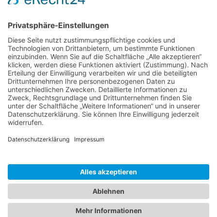
Ms word to PDF
Manuellsen
28. Mai 2026 um 10:31
Künstliche Intelligenz in der
Plattformentwicklung
MasonOgden
24. August 2025 um 10:58
Was habt ihr euch zuletzt gekauft?
LarsKlars
3. März 2025 um 10:08
Kontakt
Impressum
Datenschutzerklärung
Nutzungsbedingungen