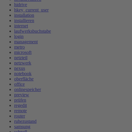
hidrive
hkey_current_user
installation
installieren
internet
laufwerksbuchstabe
login
management
metro
microsoft
netzteil
netzwerk
nexus
notebook
oberfläche
office
onlinespeicher
preview
prüfen
regedit
remote
router
ruhezustand
samsung
schnell