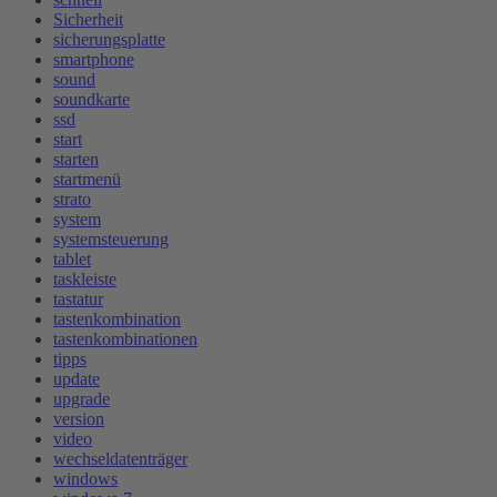
Sicherheit
sicherungsplatte
smartphone
sound
soundkarte
ssd
start
starten
startmenü
strato
system
systemsteuerung
tablet
taskleiste
tastatur
tastenkombination
tastenkombinationen
tipps
update
upgrade
version
video
wechseldatenträger
windows