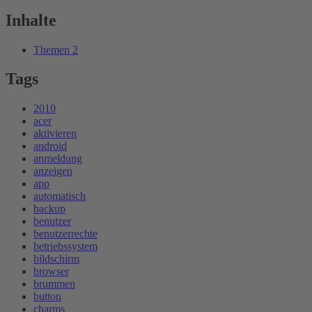
Inhalte
Themen
2
Tags
2010
acer
aktivieren
android
anmeldung
anzeigen
app
automatisch
backup
benutzer
benutzerrechte
betriebssystem
bildschirm
browser
brummen
button
charms