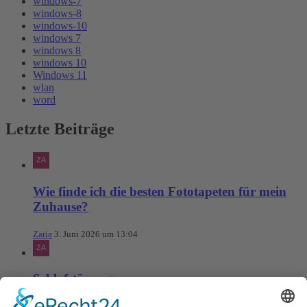
windows-7
windows-8
windows-10
windows 7
windows 8
windows 10
Windows 11
wlan
word
Letzte Beiträge
Wie finde ich die besten Fototapeten für mein
Zuhause?
Zaria
3. Juni 2026 um 13:04
Schlafstörungen
Zaria
3. Juni 2026 um 13:03