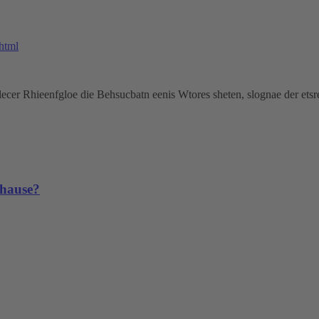
html
lecer Rhieenfgloe die Behsucbatn eenis Wtores sheten, slognae der etsre
uhause?