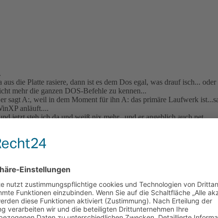
.
us die Platte rasiere, dann ist es dem Dos egal, was drauf isch... oder
nicht mehr die ganzen DOS-Befehle zu kennen...
er sagt A:, weil in dem Moment für ihn A: das primäre Laufwerk ist...s
nXP anläuft....
d jetzt steh ich da und weiß nix mehr...und er angeblich auch net...
ächlich keine dabei waren, beim Kauf meine ich ...
s das noch wichtig ist...
..aber selbst die Startdiskette frißt der nich mehr ! Was ist denn nun noc