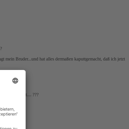
 ?
agt mein Bruder...und hat alles dermaßen kaputtgemacht, daß ich jetzt
h alles kaputt.... ???