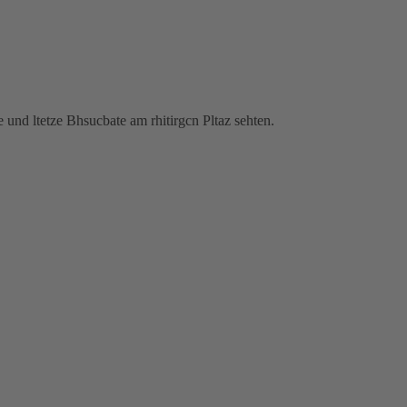
 und ltetze Bhsucbate am rhitirgcn Pltaz sehten.