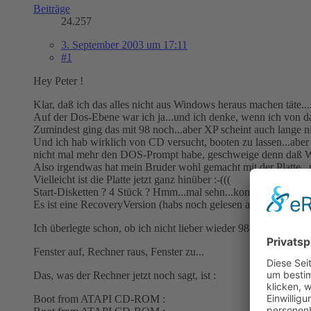
Beiträge
24.257
3. September 2003 um 17:11
#1
Hey Peter !
Klar, daß ich das alles nicht aus Windows heraus machen täte...
Auf der Dos-Ebene war ich ja...und ich denke, wenn ich von da a
Zumindest ging das mit 98 noch...aber XP scheint auch lange 
Und ich hab wirklich von CD versucht, booten zu lassen...aber 
nicht mal mehr den DOS-Prompt habe, geschweige denn daß Wi
Also irgendwas hat mein Bruder wohl gemacht mit der Platte...un
Vielleicht ist die Platte jetzt ganz hinüber :-(((
Start-Disketten ? 4 Stück ? Hmm...mal sehn...komisch, daß tats
Es ist eine RecoveryVersion (habs noch gelesen auf der CD), fall
Ich überlegte schon, ob ich nicht lieber wieder 98 draufschmeiße.
Fenster auf, Rechner raus, Fenster zu...
Das, was der Rechner jetzt noch sagt, ist :
Boot from ATAPI CD-ROM :