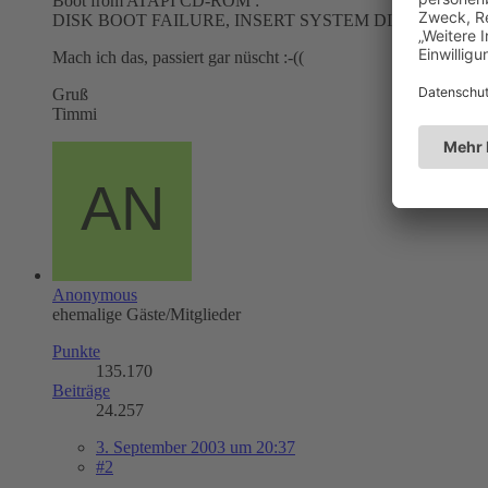
Boot from ATAPI CD-ROM :
DISK BOOT FAILURE, INSERT SYSTEM DISK AND PR
Mach ich das, passiert gar nüscht :-((
Gruß
Timmi
Anonymous
ehemalige Gäste/Mitglieder
Punkte
135.170
Beiträge
24.257
3. September 2003 um 20:37
#2