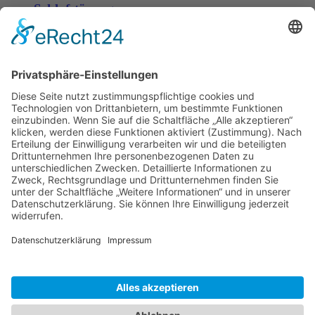
Schlafstörungen
Zaria
3. Juni 2026 um 13:03
Ms word to PDF
Manuellsen
28. Mai 2026 um 10:31
Künstliche Intelligenz in der
Plattformentwicklung
MasonOgden
24. August 2025 um 10:58
Was habt ihr euch zuletzt gekauft?
LarsKlars
3. März 2025 um 10:08
Kontakt
Impressum