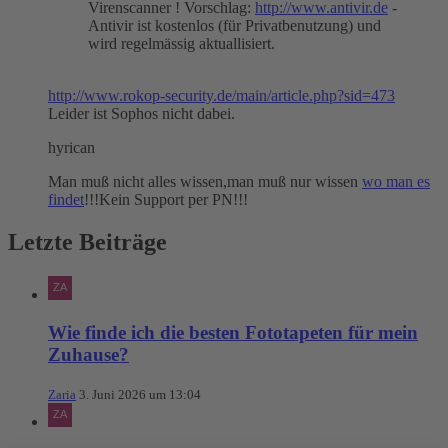
Virenscanner ! Vorschlag:
http://www.antivir.de
-
Antivir ist kostenlos (für Privatbenutzung) und
wird regelmässig aktuallisiert.
http://www.rokop-security.de/main/article.php?sid=473
Leider ist Sophos nicht dabei.
hyrican
Man muß nicht alles wissen,man muß nur wissen
wo man es
findet
!!!Kein Support per PN!!!
Letzte Beiträge
Wie finde ich die besten Fototapeten für mein
Zuhause?
Zaria
3. Juni 2026 um 13:04