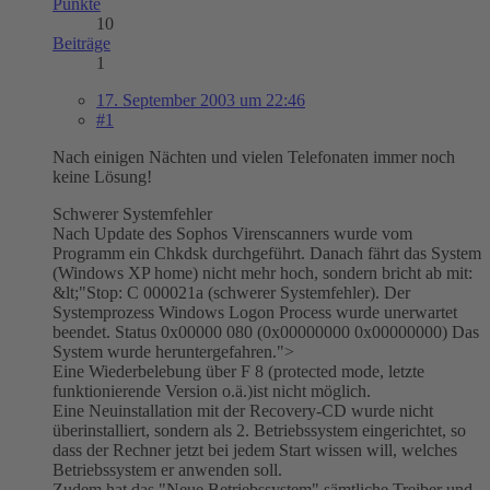
Punkte
10
Beiträge
1
17. September 2003 um 22:46
#1
Nach einigen Nächten und vielen Telefonaten immer noch
keine Lösung!
Schwerer Systemfehler
Nach Update des Sophos Virenscanners wurde vom
Programm ein Chkdsk durchgeführt. Danach fährt das System
(Windows XP home) nicht mehr hoch, sondern bricht ab mit:
&lt;"Stop: C 000021a (schwerer Systemfehler). Der
Systemprozess Windows Logon Process wurde unerwartet
beendet. Status 0x00000 080 (0x00000000 0x00000000) Das
System wurde heruntergefahren.">
Eine Wiederbelebung über F 8 (protected mode, letzte
funktionierende Version o.ä.)ist nicht möglich.
Eine Neuinstallation mit der Recovery-CD wurde nicht
überinstalliert, sondern als 2. Betriebssystem eingerichtet, so
dass der Rechner jetzt bei jedem Start wissen will, welches
Betriebssystem er anwenden soll.
Zudem hat das "Neue Betriebssystem" sämtliche Treiber und