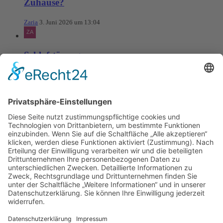
Zuhause?
Zaria
3. Juni 2026 um 13:04
Schlafstörungen
Zaria
3. Juni 2026 um 13:03
Ms word to PDF
Manuellsen
28. Mai 2026 um 10:31
Künstliche Intelligenz in der
Plattformentwicklung
MasonOgden
24. August 2025 um 10:58