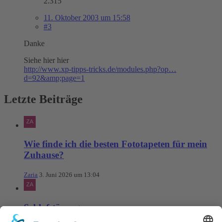
2.315
11. Oktober 2003 um 15:58
#3
Danke
Siehe hier hier
http://www.xp-tipps-tricks.de/modules.php?op…
d=92&amp;page=1
Letzte Beiträge
Wie finde ich die besten Fototapeten für mein
Zuhause?
Zaria
3. Juni 2026 um 13:04
Schlafstörungen