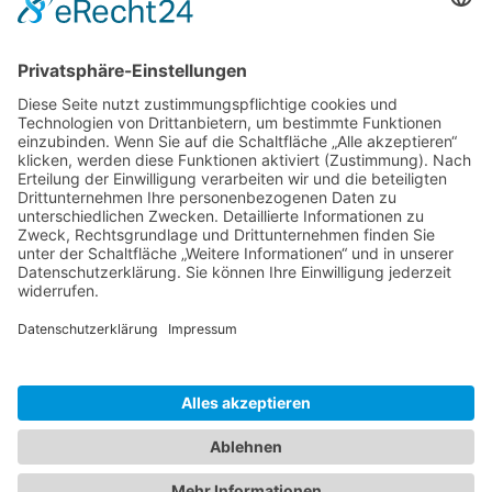
Zaria
3. Juni 2026 um 13:03
Ms word to PDF
Manuellsen
28. Mai 2026 um 10:31
Künstliche Intelligenz in der
Plattformentwicklung
MasonOgden
24. August 2025 um 10:58
Was habt ihr euch zuletzt gekauft?
LarsKlars
3. März 2025 um 10:08
Kontakt
Impressum
Datenschutzerklärung