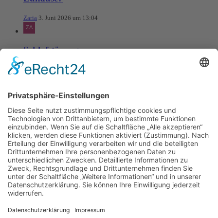
Zaria
3. Juni 2026 um 13:04
Schlafstörungen
Zaria
3. Juni 2026 um 13:03
Ms word to PDF
Manuellsen
28. Mai 2026 um 10:31
Künstliche Intelligenz in der
Plattformentwicklung
MasonOgden
24. August 2025 um 10:58
Was habt ihr euch zuletzt gekauft?