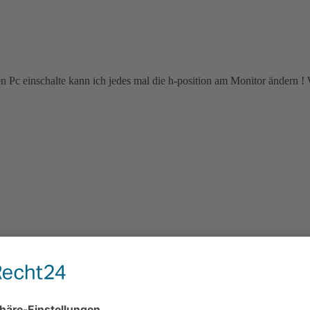
Pc einschalte kann ich jedes mal die h-position am Monitor ändern ! 
 Erinnerung an Wau "Hacker" Holland!