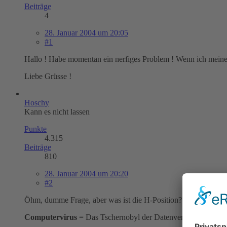
Beiträge
4
28. Januar 2004 um 20:05
#1
Hallo ! Habe momentan ein nerfiges Problem ! Wenn ich meinen 
Liebe Grüsse !
Hoschy
Kann es nicht lassen
Punkte
4.315
Beiträge
810
28. Januar 2004 um 20:20
#2
Öhm, dumme Frage, aber was ist die H-Position?
Computervirus
= Das Tschernobyl der Datenverarbeitung. In