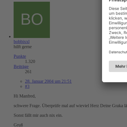
bobbixxl
hilft gerne
Punkte
1.320
Beiträge
261
28. Januar 2004 um 21:51
#3
Hi Manfred,
schwere Frage. Überprüfe mal auf wieviel Herz Deine Graka läu
Sonst fällt mir auch nix ein.
Gruß