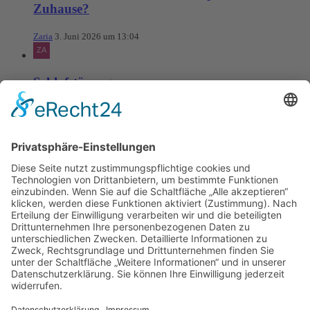
Zuhause?
Zaria
3. Juni 2026 um 13:04
Schlafstörungen
Zaria
3. Juni 2026 um 13:03
Ms word to PDF
Manuellsen
28. Mai 2026 um 10:31
Künstliche Intelligenz in der
Plattformentwicklung
MasonOgden
24. August 2025 um 10:58