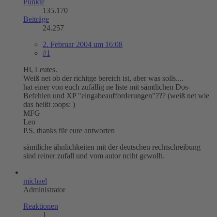
Punkte
135.170
Beiträge
24.257
2. Februar 2004 um 16:08
#1
Hi, Leutes.
Weiß net ob der richitge bereich ist, aber was solls....
hat einer von euch zufällig ne liste mit sämtlichen Dos-
Befehlen und XP "eingabeaufforderungen"??? (weiß net wie
das heißt :oops: )
MFG
Leo
P.S. thanks für eure antworten
sämtliche ähnlichkeiten mit der deutschen rechtschreibung
sind reiner zufall und vom autor nciht gewollt.
michael
Administrator
Reaktionen
1