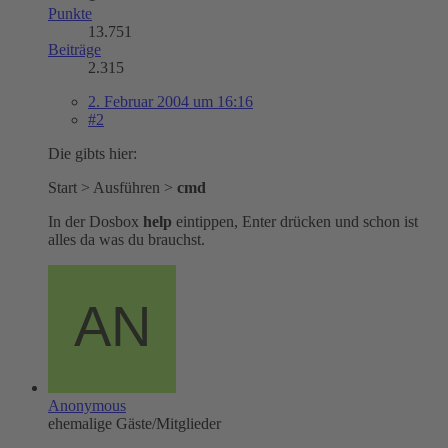
Punkte
13.751
Beiträge
2.315
2. Februar 2004 um 16:16
#2
Die gibts hier:
Start > Ausführen >
cmd
In der Dosbox
help
eintippen, Enter drücken und schon ist
alles da was du brauchst.
Anonymous
ehemalige Gäste/Mitglieder