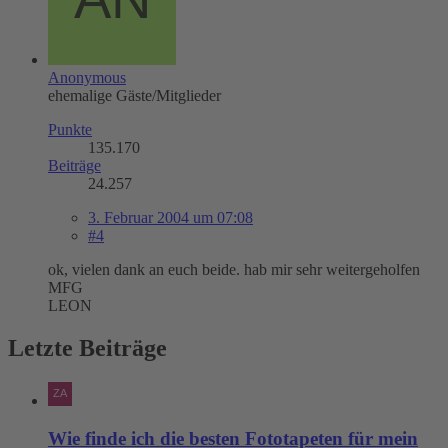
Anonymous
ehemalige Gäste/Mitglieder
Punkte
135.170
Beiträge
24.257
3. Februar 2004 um 07:08
#4
ok, vielen dank an euch beide. hab mir sehr weitergeholfen
MFG
LEON
Letzte Beiträge
Wie finde ich die besten Fototapeten für mein