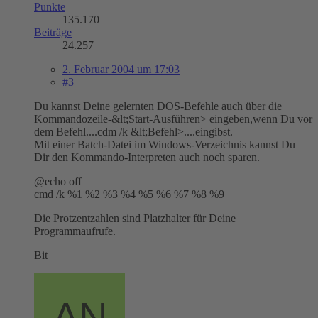
Punkte
135.170
Beiträge
24.257
2. Februar 2004 um 17:03
#3
Du kannst Deine gelernten DOS-Befehle auch über die
Kommandozeile-&lt;Start-Ausführen> eingeben,wenn Du vor
dem Befehl....cdm /k &lt;Befehl>....eingibst.
Mit einer Batch-Datei im Windows-Verzeichnis kannst Du
Dir den Kommando-Interpreten auch noch sparen.
@echo off
cmd /k %1 %2 %3 %4 %5 %6 %7 %8 %9
Die Protzentzahlen sind Platzhalter für Deine
Programmaufrufe.
Bit