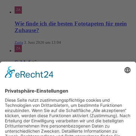
Wie finde ich die besten Fototapeten für mein
Zuhause?
Zaria
3. Juni 2026 um 13:04
Schlafstörungen
Zaria
3. Juni 2026 um 13:03
Ms word to PDF
Manuellsen
28. Mai 2026 um 10:31
Künstliche Intelligenz in der
Plattformentwicklung