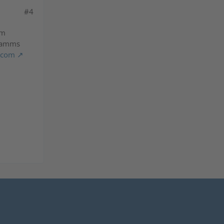
#4
em
gramms
.com