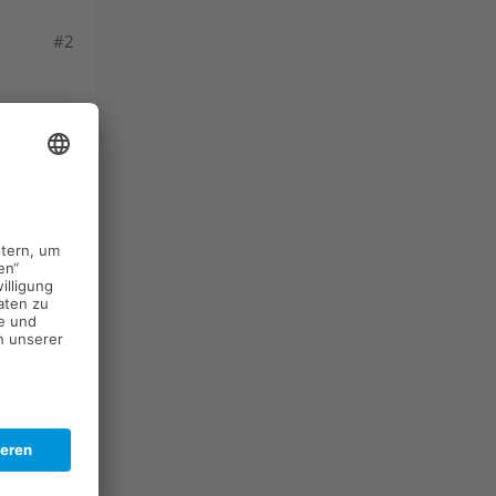
#2
atur ist
ealth
e ihr es