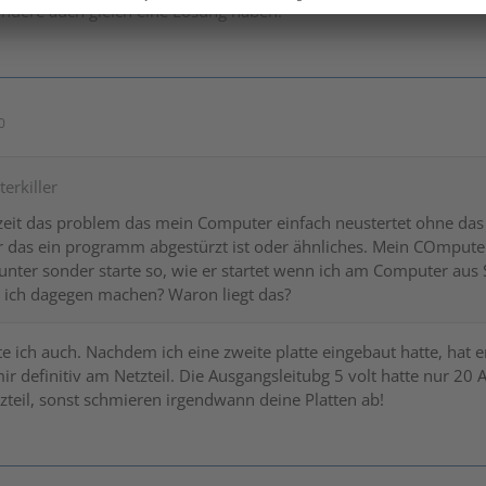
andere auch gleich eine Lösung haben.
0
erkiller
r zeit das problem das mein Computer einfach neustertet ohne das
 das ein programm abgestürzt ist oder ähnliches. Mein COmputer
unter sonder starte so, wie er startet wenn ich am Computer aus 
 ich dagegen machen? Waron liegt das?
e ich auch. Nachdem ich eine zweite platte eingebaut hatte, hat e
 mir definitiv am Netzteil. Die Ausgangsleitubg 5 volt hatte nur 20
zteil, sonst schmieren irgendwann deine Platten ab!