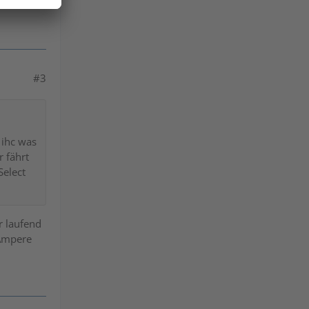
#3
 ihc was
 fährt
Select
r laufend
 Ampere