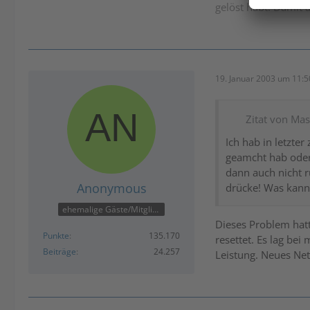
gelöst habt. Damit 
19. Januar 2003 um 11:5
Zitat von Mast
Ich hab in letzte
geamcht hab oder
dann auch nicht r
Anonymous
drücke! Was kann
ehemalige Gäste/Mitglieder
Dieses Problem hatt
Punkte
135.170
resettet. Es lag bei
Beiträge
24.257
Leistung. Neues Net