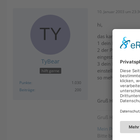
10. Januar 2003 um 23:3
hi,
das kann verschied
1 dein Netzteil ist 
2 der Pc health sta
eingestellt.
TyBear
3 dein Prozessorlüf
einstellungen fall
hilft gerne
so mehr kann ich da
Punkte
1.030
Beiträge
200
Gruß Horst
Gruß Horst
Mein PC
Bitte benutzt eine 