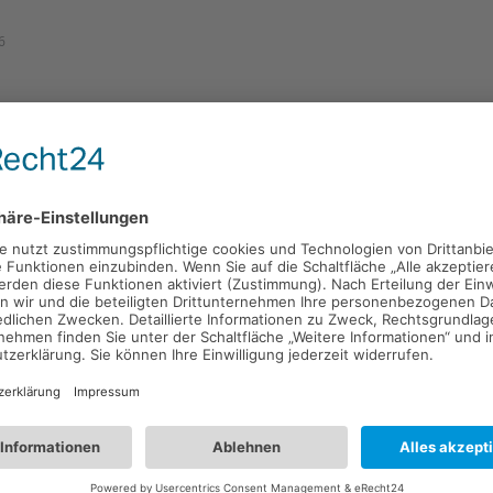
6
ene ursachen haben.
zu schwach
tus im Bios ist Enabled (an) und eine zu niedrige Shutdown Temper
ter ist kapput und die CPU wird zu heiß. Hängt auch mit den PC H
s vorhanden zusammen.
zu so leider nicht sagen
aussagekräftige Betreffzeile! Danke
Und gebt bitte Bescheid, wi