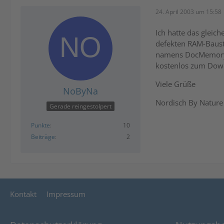
24. April 2003 um 15:58
Ich hatte das gleic
defekten RAM-Baust
namens DocMemory 
kostenlos zum Dow
Viele Grüße
NoByNa
Nordisch By Nature
Gerade reingestolpert
Punkte
10
Beiträge
2
Kontakt
Impressum