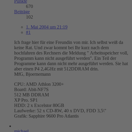
Punkte
670
Beiträge
102
1. Mai 2004 um 21:19
#1
Ich frage hier für eine Freundin von mir. Ich selbst weiß da
keine Rat. Und zwar kommt bei Ihr kurz nach dem
hochfahren des Rechners die Meldung " Arbeitsspeicher voll,
Programm kann nicht ausgeführt werden". Ein Teil der
Programme kann dann nicht mehr ausgeführt werden. Sie hat
aber einen P4 2,4GHz mit 512DDRAM drin.
MfG, Bjoernemann
CPU: AMD Athlon 3200+
Board: Abit-NF7S
512 MB DDRAM
XP Pro. SP1
HDD: 2 x Excelstor 80GB
Laufwerke: 52 x CD-RW, 40 x DVD, FDD 3,5\"
Grafik: Sapphire 9600 Pro Atlantis
michael