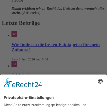
Freddie
Damit erklären wir zu Recht das Gute zu dem, wonach alles
strebt.
(Aristoteles)
Letzte Beiträge
Wie finde ich die besten Fototapeten für mein
Zuhause?
Zaria
3. Juni 2026 um 13:04
Schlafstörungen
Zaria
3. Juni 2026 um 13:03
Ms word to PDF