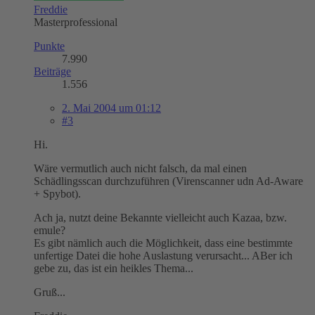
Freddie
Masterprofessional
Punkte
7.990
Beiträge
1.556
2. Mai 2004 um 01:12
#3
Hi.
Wäre vermutlich auch nicht falsch, da mal einen
Schädlingsscan durchzuführen (Virenscanner udn Ad-Aware
+ Spybot).
Ach ja, nutzt deine Bekannte vielleicht auch Kazaa, bzw.
emule?
Es gibt nämlich auch die Möglichkeit, dass eine bestimmte
unfertige Datei die hohe Auslastung verursacht... ABer ich
gebe zu, das ist ein heikles Thema...
Gruß...