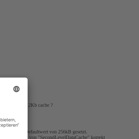
 oder hast du 512Kb cache ?
nnt, wird ein Defaultwert von 256kB gesetzt.
man den Wert von "SecondLevelDataCache" korrekt