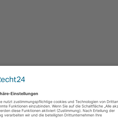
s dazu gefunden. Aber deine eintragung von 256 scheint falsch zu sein.
7) oder des Prozessors (PII, PIII, Athlon, K6-II) nicht richtig erke
lSet \ Control \ Session Manager \ Memory Management sollte 