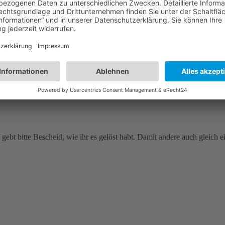
gebt bitte Bescheid, wie ihr es gelöst habt. Damit andere auch gleich 