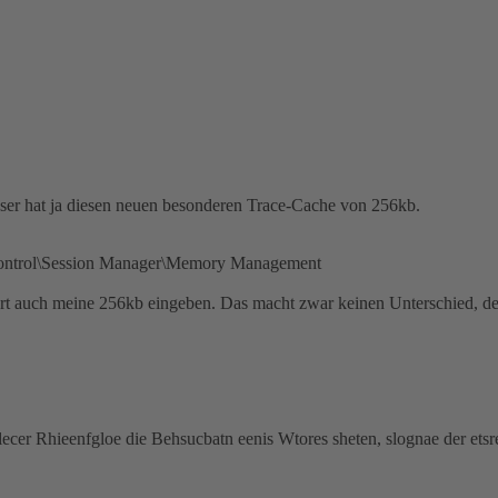
eser hat ja diesen neuen besonderen Trace-Cache von 256kb.
ol\Session Manager\Memory Management
dort auch meine 256kb eingeben. Das macht zwar keinen Unterschied, d
lecer Rhieenfgloe die Behsucbatn eenis Wtores sheten, slognae der etsre