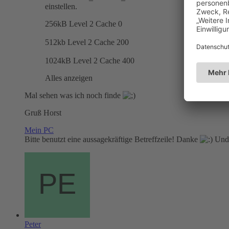
einstellen.
256kB Level 2 Cache 0
512kb Level 2 Cache 200
1024kB Level 2 Cache 400
Alles anzeigen
Mal sehen was ich noch finde
Gruß Horst
Mein PC
Bitte benutzt eine aussagekräftige Betreffzeile! Danke
Und 
Peter