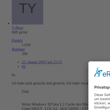
TyBear
hilft gerne
Punkte
1.030
Beiträge
200
23. Januar 2003 um 21:15
#2
hi,
ich habe jetzt gesucht und gesucht. Ich habe zwar ien bissi wa
Zitat
Wenn Windows XP den L2 Cache des Mainbords (bei Sockel 
Unter HKEY_LOCAL_MACHINE \ SYSTEM \ CurrentContro