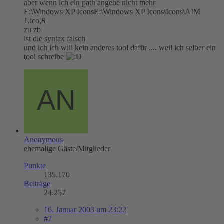
aber wenn ich ein path angebe nicht mehr
E:\Windows XP IconsE:\Windows XP Icons\Icons\AIM
1.ico,8
zu zb
ist die syntax falsch
und ich ich will kein anderes tool dafür .... weil ich selber ein
tool schreibe
Anonymous
ehemalige Gäste/Mitglieder
Punkte
135.170
Beiträge
24.257
16. Januar 2003 um 23:22
#7