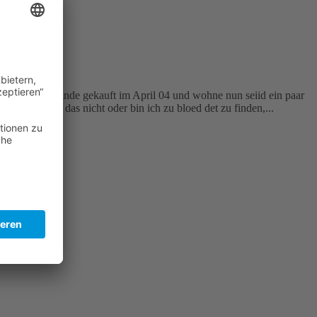
PC in Niederlande gekauft im April 04 und wohne nun seiid ein paar
nicht,.. geht das nicht oder bin ich zu bloed det zu finden,...