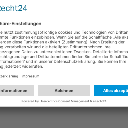
ieser Frage aber ich persÄonlich ebsitye kein Krack sondern habe den 
h die sprache nichtaauf deustch umstellen kann yumindest finde ich des 