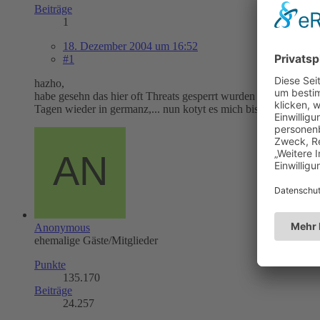
Beiträge
1
18. Dezember 2004 um 16:52
#1
hazho,
habe gesehn das hier oft Threats gesperrt wurden beyÄuglich d
Tagen wieder in germanz,... nun kotyt es mich bisschen an das ic
Anonymous
ehemalige Gäste/Mitglieder
Punkte
135.170
Beiträge
24.257