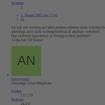
Beiträge
2
2. Januar 2005 um 17:43
#1
ich hab seit neustem auf allen meinen ordnern einen schreibsc
allerdings auch nicht weitergeholfen(z.B attribute verteilen)!
Hat vielleicht irgendeiner ne lösung zu dem problem?
Achja hab XP Home!
Anonymous
ehemalige Gäste/Mitglieder
Punkte
135.170
Beiträge
24.257