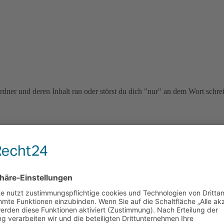
dner und deren Inhalt ran oder störst du dich "nur" an dem Wort schrei