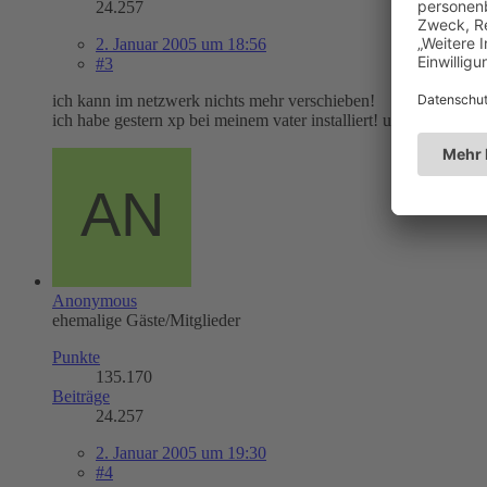
24.257
2. Januar 2005 um 18:56
#3
ich kann im netzwerk nichts mehr verschieben!
ich habe gestern xp bei meinem vater installiert! und wir sind
Anonymous
ehemalige Gäste/Mitglieder
Punkte
135.170
Beiträge
24.257
2. Januar 2005 um 19:30
#4