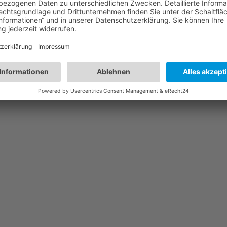
 zusammen im netzwerk! Mein vater hat jetzt genau das selbe problem!