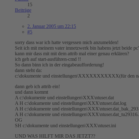
15
Beiträge
2
2. Januar 2005 um 22:15
#5
sorry dass war ich hatte vergessen mich anzumelden!
Seit ich mit meinem vater imnetzwerk bin habens jetzt beide pc'
kann mir dass mit mit dem attrib mal einer genau erklären?
ich geh auf start-ausführen-cmd !!
So dann binn ich in der eingabeaufforderung!
dann steht da:
c:\dokumente und einstellungen\XXXXXXXXXXX(für den na
dann geb ich attrib ein!
und dann kommt
A c:\dokumente und einstellungen\XXX\ntuser.dat
A H c:\dokumente und einstellungen\XXX\ntuser.dat.log
A H c:\dokumente und einstellungen\XXX\ntuser.dat_bak_293
A H c:\dokumente und einstellungen\XXX\ntuser.dat_tu29316.
OG
SH c:\dokumente und einstellungen\XXX\ntuser.ini
UND WAS HILFT MIR DAS JETZT??