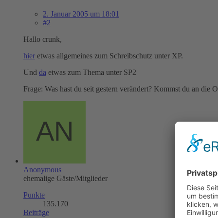
2. Januar 2005 um 18:01
#2
Hallo crunk,
hier
etwas allgemeines zum Schreibschutz unter XP.
Und
da
etwas zum Thema unter SP2
Frage: Was hast du seit gestern verändert? Kommst du an die Or
Anonymous
ehemalige Gäste/Mitglieder
Punkte
135.170
Beiträge