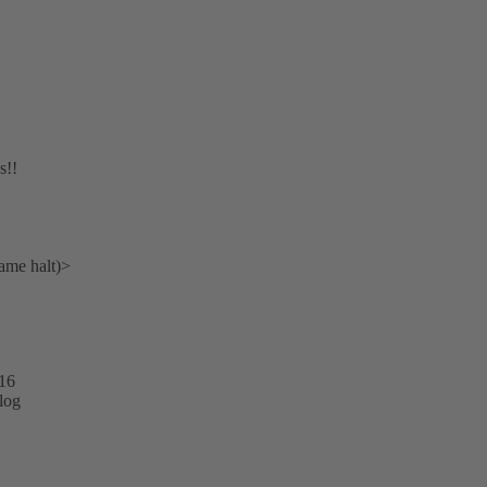
s!!
me halt)>
16
log