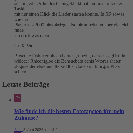
sich in jede Ordnerleiste eingeklinkt hat und man über der
Taskleiste
mit nur einen Klick die Lieder starten konnte. In XP sowas
wie der
Player aus 2000 hinzukriegen ist mir unbekannt aber vielleicht
finde
ich noch was dazu..
Gruß Peter
Birsctihe Frshocer hbaen haruesgfnuedn, dass es eagl ist, in
whlecer Rhieenfgloe die Behsucbatn eenis Wtores sheten,
slognae der etsre und ltetze Bhsucbate am rhitirgcn Pltaz
sehten.
Letzte Beiträge
Wie finde ich die besten Fototapeten für mein
Zuhause?
Zaria
3. Juni 2026 um 13:04