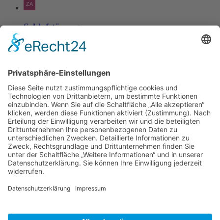
Schlafstörungen
Zaria
3. Juni 2026 um 13:03
Ms word to PDF
Manuellsen
28. Mai 2026 um 10:31
Künstliche Intelligenz in der
Plattformentwicklung
MasonOgden
24. August 2025 um 10:58
Was habt ihr euch zuletzt gekauft?
LarsKlars
3. März 2025 um 10:08