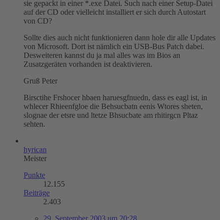
sie gepackt in einer *.exe Datei. Such nach einer Setup-Datei
auf der CD oder vielleicht installiert er sich durch Autostart
von CD?
Sollte dies auch nicht funktionieren dann hole dir alle Updates
von Microsoft. Dort ist nämlich ein USB-Bus Patch dabei.
Desweiteren kannst du ja mal alles was im Bios an
Zusatzgeräten vorhanden ist deaktivieren.
Gruß Peter
Birsctihe Frshocer hbaen haruesgfnuedn, dass es eagl ist, in
whlecer Rhieenfgloe die Behsucbatn eenis Wtores sheten,
slognae der etsre und ltetze Bhsucbate am rhitirgcn Pltaz
sehten.
hyrican
Meister
Punkte
12.155
Beiträge
2.403
29. September 2003 um 20:28