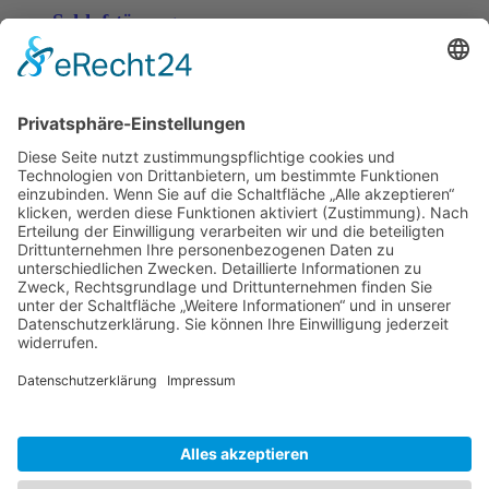
Schlafstörungen
Zaria
3. Juni 2026 um 13:03
Ms word to PDF
Manuellsen
28. Mai 2026 um 10:31
Künstliche Intelligenz in der
Plattformentwicklung
MasonOgden
24. August 2025 um 10:58
Was habt ihr euch zuletzt gekauft?
LarsKlars
3. März 2025 um 10:08
Kontakt