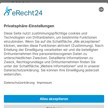
Schlafstörungen
Zaria
3. Juni 2026 um 13:03
Ms word to PDF
Manuellsen
28. Mai 2026 um 10:31
Künstliche Intelligenz in der
Plattformentwicklung
MasonOgden
24. August 2025 um 10:58
Was habt ihr euch zuletzt gekauft?
LarsKlars
3. März 2025 um 10:08
Kontakt
Impressum