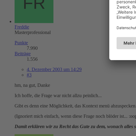
Freddie
Masterprofessional
Punkte
7.990
Beiträge
1.556
4. Dezember 2003 um 14:29
#3
hm, na gut, Danke
Ich hoffe, die Frage war nicht allzu peinlich...
Gibt es denn eine Möglichkeit, das Kontext menü abzuspecken.
(Ignoriert mich einfach, wenn diese Frage noch blöder ist... :oop
Damit erklären wir zu Recht das Gute zu dem, wonach alles st