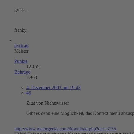
gruss...
franky.
hyrican
Meister
Punkte
12.155
Beiträge
2.403
4. Dezember 2003 um 19:43
#5
Zitat von Nichtswisser
Gibt es denn eine Möglichkeit, das Kontext menü abzusp
http://www.majorgeeks.com/download.php?det=3155