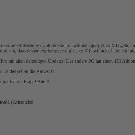
 ressourcenfressende Explorer.exe im Taskmanager (22,xx MB gehen all
dort sah, dass dessen explorer.exe nur 11,xx MB schluckt, habe ich m
 mit allen derzeitigen Updates. Der andere PC hat einen 450 Athlon
ber ist das schon die Antwort?
alifizierte Frage! Bitte!!
rebt.
(Aristoteles)