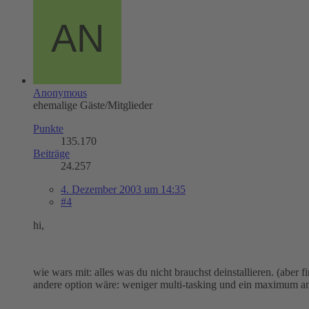
Anonymous
ehemalige Gäste/Mitglieder
Punkte
135.170
Beiträge
24.257
4. Dezember 2003 um 14:35
#4
hi,
wie wars mit: alles was du nicht brauchst deinstallieren. (ab
andere option wäre: weniger multi-tasking und ein maximum am