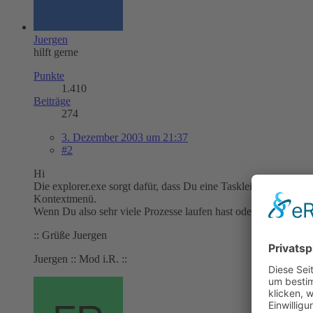
Juergen
hilft gerne
Punkte
1.410
Beiträge
274
3. Dezember 2003 um 21:37
#2
Hi
Die explorer.exe sorgt dafür, dass Du eine Taskleiste hast und 
Kontextmenü.
Wenn Du also sehr viele Prozesse laufen hast oder im Kontext
:: Grüße Juergen
Juergen :: Mod i.R. ::