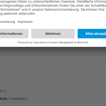
..
s: )
rebt.
(Aristoteles)