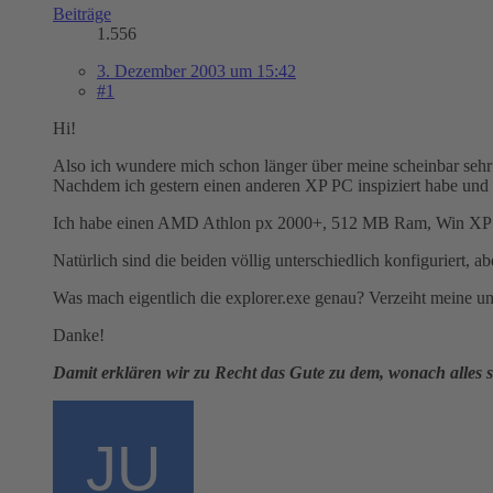
Beiträge
1.556
3. Dezember 2003 um 15:42
#1
Hi!
Also ich wundere mich schon länger über meine scheinbar sehr
Nachdem ich gestern einen anderen XP PC inspiziert habe und 
Ich habe einen AMD Athlon px 2000+, 512 MB Ram, Win XP Pro
Natürlich sind die beiden völlig unterschiedlich konfiguriert, a
Was mach eigentlich die explorer.exe genau? Verzeiht meine unqu
Danke!
Damit erklären wir zu Recht das Gute zu dem, wonach alles st