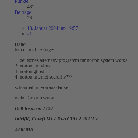
Punkte
485
Beiträge
76
18. Januar 2004 um 19:57
#1
Hallo,
hab da mal ne frage:
1. deutsches alternativ programm für norton system works
2. norton antivirus
3. norton ghost
4. norton internet secrurity???
schonmal im vorraus danke
mein Tor zum www:
Dell Inspiron 1720
Intel(R) Core(TM) 2 Duo CPU 2.20 GHz
2048 MB