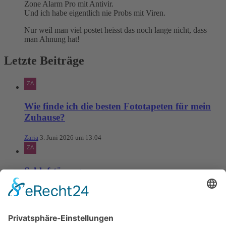
Zone Alarm Pro mit Antivir.
Und ich habe eigentlich nie Probs mit Viren.
Nur weil man viel postet heisst das noch lange nicht, dass
man Ahnung hat!
Letzte Beiträge
Wie finde ich die besten Fototapeten für mein
Zuhause?
Zaria
3. Juni 2026 um 13:04
Schlafstörungen
Zaria
3. Juni 2026 um 13:03
Ms word to PDF