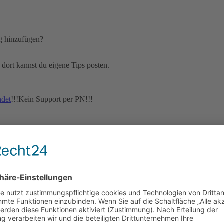
ng hinzufügen?
 dort kannst du eigene Tips posten.
ndet
!!!Kein Support per PN!!!