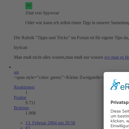
Zitat von Spywear
Oder wie kann ich selbst einen Tipp in unserer Sammlu
Die Rubrik "Tipps und Tricks" im Forum ist für eigene Tips da,
hyrican
Man muß nicht alles wissen,man muß nur wissen
wo man es fi
ast
<span style="color: green;">Kleine Zweigstelle</span>
Reaktionen
1
Punkte
9.711
Beiträge
1.908
13. Februar 2004 um 20:58
#3