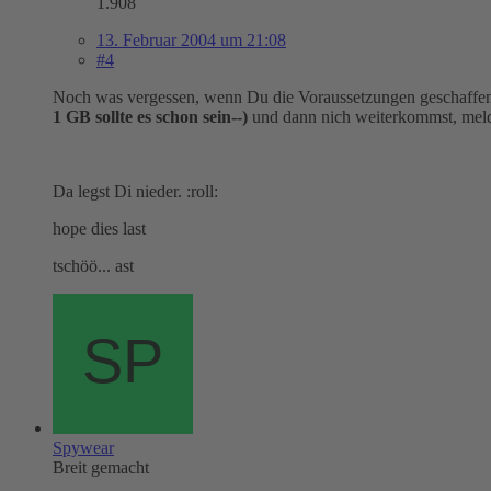
1.908
13. Februar 2004 um 21:08
#4
Noch was vergessen, wenn Du die Voraussetzungen geschaffe
1 GB sollte es schon sein--)
und dann nich weiterkommst, meld 
Da legst Di nieder. :roll:
hope dies last
tschöö... ast
Spywear
Breit gemacht