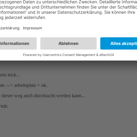
en trick...
te ---> arbeitsplatz + ok.
er dieser weg auch dürchsucht werden kann...
wink: