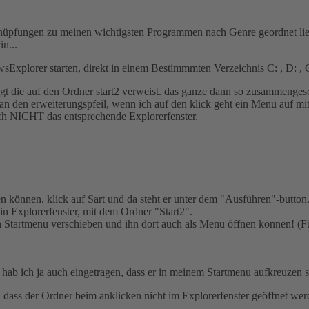
üpfungen zu meinen wichtigsten Programmen nach Genre geordnet liegen
n...
Explorer starten, direkt in einem Bestimmmten Verzeichnis C: , D: , 
ügt die auf den Ordner start2 verweist. das ganze dann so zusammengesc
ran den erweiterungspfeil, wenn ich auf den klick geht ein Menu auf mi
sich NICHT das entsprechende Explorerfenster.
 können. klick auf Sart und da steht er unter dem "Ausführen"-button. w
in Explorerfenster, mit dem Ordner "Start2".
in Startmenu verschieben und ihn dort auch als Menu öffnen können! (F
hab ich ja auch eingetragen, dass er in meinem Startmenu aufkreuzen s
, dass der Ordner beim anklicken nicht im Explorerfenster geöffnet wer