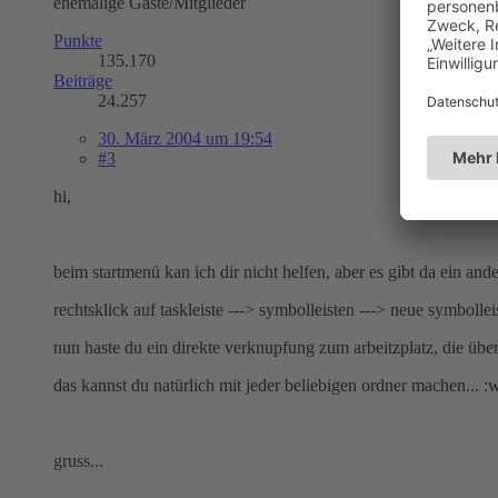
ehemalige Gäste/Mitglieder
Punkte
135.170
Beiträge
24.257
30. März 2004 um 19:54
#3
hi,
beim startmenü kan ich dir nicht helfen, aber es gibt da ein ander
rechtsklick auf taskleiste ---> symbolleisten ---> neue symbolleis
nun haste du ein direkte verknupfung zum arbeitzplatz, die üb
das kannst du natürlich mit jeder beliebigen ordner machen... :
gruss...