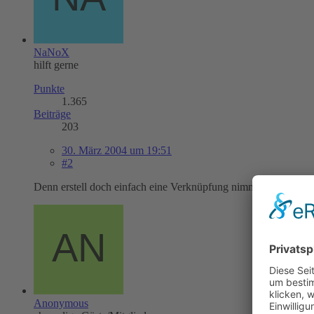
NaNoX
hilft gerne
Punkte
1.365
Beiträge
203
30. März 2004 um 19:51
#2
Denn erstell doch einfach eine Verknüpfung nimm diese und zieh
Anonymous