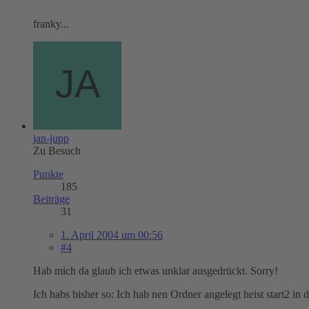
franky...
jan-jupp
Zu Besuch
Punkte
185
Beiträge
31
1. April 2004 um 00:56
#4
Hab mich da glaub ich etwas unklar ausgedrückt. Sorry!
Ich habs bisher so: Ich hab nen Ordner angelegt heist start2 in 