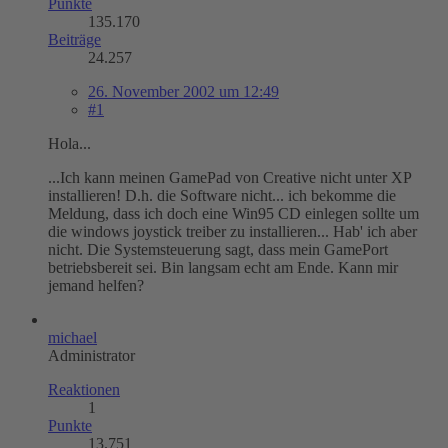
Punkte
135.170
Beiträge
24.257
26. November 2002 um 12:49
#1
Hola...
...Ich kann meinen GamePad von Creative nicht unter XP
installieren! D.h. die Software nicht... ich bekomme die
Meldung, dass ich doch eine Win95 CD einlegen sollte um
die windows joystick treiber zu installieren... Hab' ich aber
nicht. Die Systemsteuerung sagt, dass mein GamePort
betriebsbereit sei. Bin langsam echt am Ende. Kann mir
jemand helfen?
michael
Administrator
Reaktionen
1
Punkte
13.751