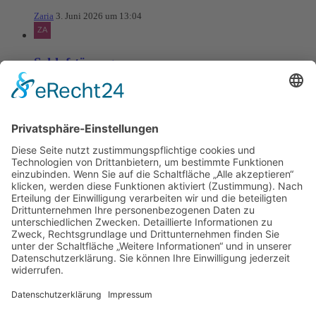
Zaria
3. Juni 2026 um 13:04
Schlafstörungen
Zaria
3. Juni 2026 um 13:03
Ms word to PDF
Manuellsen
28. Mai 2026 um 10:31
Künstliche Intelligenz in der
Plattformentwicklung
MasonOgden
24. August 2025 um 10:58
Was habt ihr euch zuletzt gekauft?