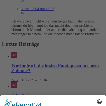
21
3. Mai 2004 um 16:25
#2
Ich weiß zwar nicht woran das liegen kann, aber warum
nimmst du überhaupt icq das macht doch nur probleme!
Nimm doch Miranda oder andere die haben icq und andere
messenger in einem und die machen nicht solche Probleme.
Letzte Beiträge
Wie finde ich die besten Fototapeten für mein
Zuhause?
Zaria
3. Juni 2026 um 13:04
Schlafstörungen
Zaria
3. Juni 2026 um 13:03