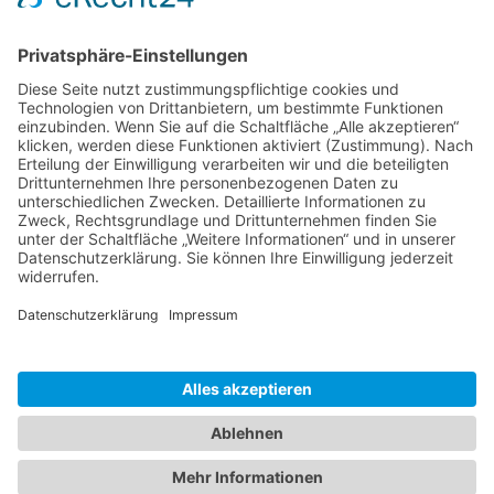
Ms word to PDF
Manuellsen
28. Mai 2026 um 10:31
Künstliche Intelligenz in der
Plattformentwicklung
MasonOgden
24. August 2025 um 10:58
Was habt ihr euch zuletzt gekauft?
LarsKlars
3. März 2025 um 10:08
Kontakt
Impressum
Datenschutzerklärung
Nutzungsbedingungen