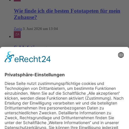
Wie finde ich die besten Fototapeten für mein
Zuhause?
Zaria
3. Juni 2026 um 13:04
Schlafstörungen
Zaria
3. Juni 2026 um 13:03
Ms word to PDF
Manuellsen
28. Mai 2026 um 10:31
Künstliche Intelligenz in der
Plattformentwicklung
MasonOgden
24. August 2025 um 10:58