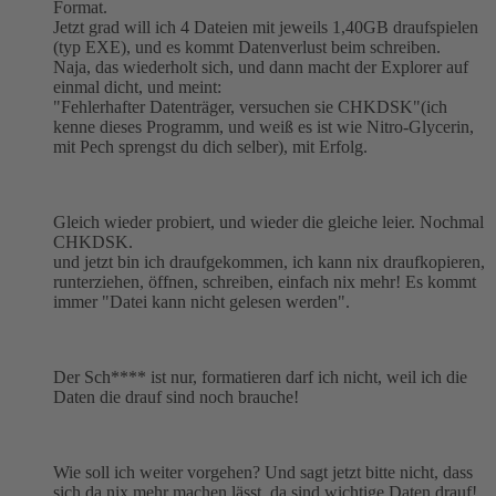
Format.
Jetzt grad will ich 4 Dateien mit jeweils 1,40GB draufspielen
(typ EXE), und es kommt Datenverlust beim schreiben.
Naja, das wiederholt sich, und dann macht der Explorer auf
einmal dicht, und meint:
"Fehlerhafter Datenträger, versuchen sie CHKDSK"(ich
kenne dieses Programm, und weiß es ist wie Nitro-Glycerin,
mit Pech sprengst du dich selber), mit Erfolg.
Gleich wieder probiert, und wieder die gleiche leier. Nochmal
CHKDSK.
und jetzt bin ich draufgekommen, ich kann nix draufkopieren,
runterziehen, öffnen, schreiben, einfach nix mehr! Es kommt
immer "Datei kann nicht gelesen werden".
Der Sch**** ist nur, formatieren darf ich nicht, weil ich die
Daten die drauf sind noch brauche!
Wie soll ich weiter vorgehen? Und sagt jetzt bitte nicht, dass
sich da nix mehr machen lässt, da sind wichtige Daten drauf!